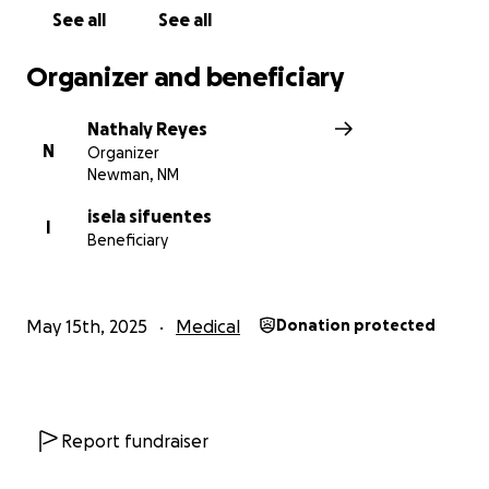
See all
See all
Su apoyo significa mucho para nosotros. Si no puede
donar, considere compartir esta campaña con otros.
Organizer and beneficiary
Gracias por su amabilidad, generosidad y oraciones.
Nathaly Reyes
N
Organizer
Newman, NM
isela sifuentes
I
Beneficiary
May 15th, 2025
Medical
Donation protected
Report fundraiser