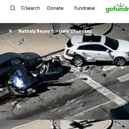
Skip to content
Search
Donate
Fundraise
Nathaly Reyes
for
isela sifuentes
N