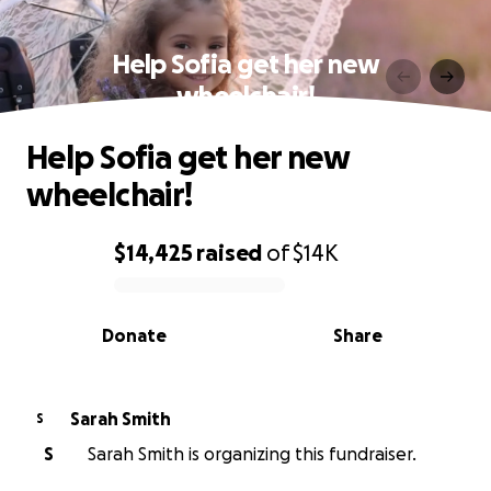
Help Sofia get her new
wheelchair!
Help Sofia get her new
wheelchair!
$14,425
raised
of
$14K
0% complete
Donate
Share
Sarah Smith
S
S
Sarah Smith is organizing this fundraiser.