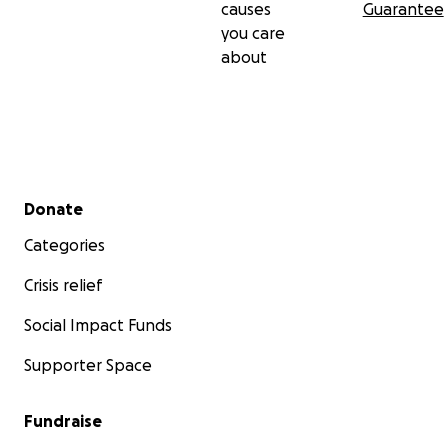
causes
Guarantee
you care
about
Secondary menu
Donate
Categories
Crisis relief
Social Impact Funds
Supporter Space
Fundraise