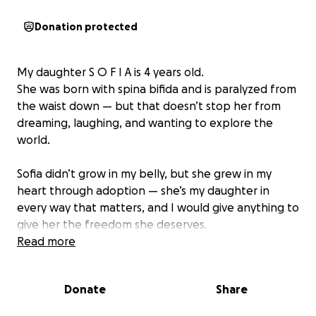
Donation protected
My daughter S O F I A is 4 years old.
She was born with spina bifida and is paralyzed from
the waist down — but that doesn’t stop her from
dreaming, laughing, and wanting to explore the
world.
Sofia didn’t grow in my belly, but she grew in my
heart through adoption — she’s my daughter in
every way that matters, and I would give anything to
give her the freedom she deserves.
Read more
Right now, even a patch of sand or grass keeps her
stuck while other kids run and play. I watch her tiny
Donate
Share
face fall when she can’t join in — and it’s a pain I
can’t put into words.