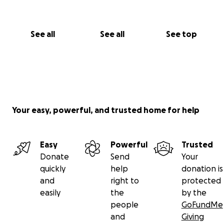
See all
See all
See top
Your easy, powerful, and trusted home for help
Easy
Powerful
Trusted
Donate
Send
Your
quickly
help
donation is
and
right to
protected
easily
the
by the
people
GoFundMe
and
Giving