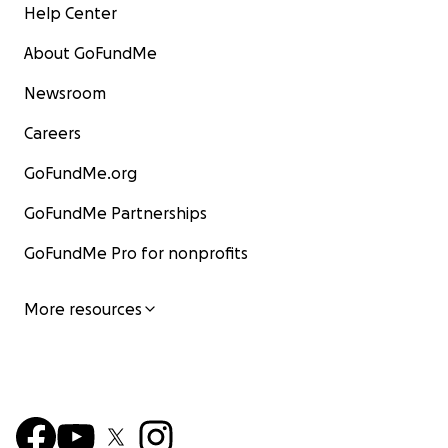
Help Center
About GoFundMe
Newsroom
Careers
GoFundMe.org
GoFundMe Partnerships
GoFundMe Pro for nonprofits
More resources