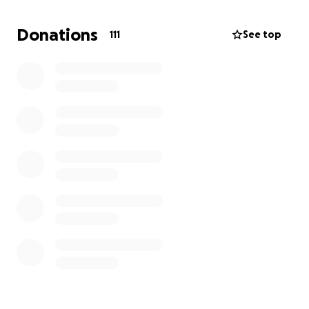
But there’s a special all-terrain wheelchair that could
Donations
111
See top
change her world completely. With it, she could
finally go to the beach, play in the park, and roll
right beside us on every adventure. This wheelchair
will work both as an electric chair and manual chair
for her.
I’m asking from the bottom of my heart: please
help me raise $14,000 so Sofia can know what it
feels like to be free, to play, to live.
Every dollar, every share brings us closer.
Thank you for caring about my little girl. ❤️