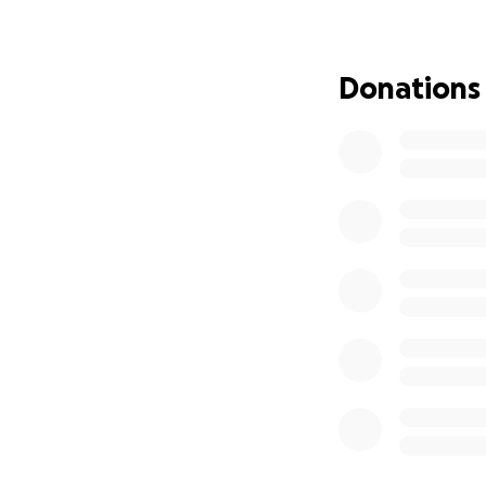
culmination of th
in the hospital, b
I received the dev
Donations
stage renal disea
on the transplant l
Today, I stand be
goal is to raise $
focus wholehearte
weight of these b
this journey.
Thank you for tak
challenging time
With heartfelt gra
Jessie Burgos Gon
Hola a todos,
Mi nombre es Jess
desafíos pero tam