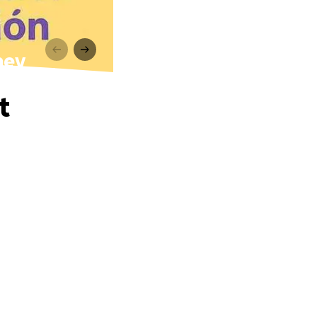
ney
t