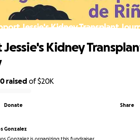
pport Jessie's Kidney Transplant Jour
 Jessie's Kidney Transplan
y
90
raised
of
$20K
Donate
Share
os Gonzalez
os Gonzalez is organizing this fundraiser.