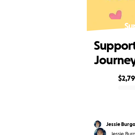
Su
Support
Journe
$2,7
0% complete
Jessie Burg
Jessie Burg