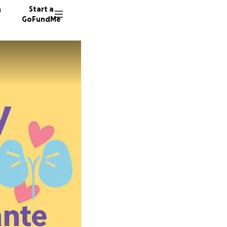
n
Start a
GoFundMe