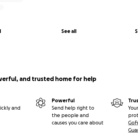
l
See all
S
werful, and trusted home for help
Powerful
Tru
ickly and
Send help right to
Your
the people and
pro
causes you care about
GoF
Gua