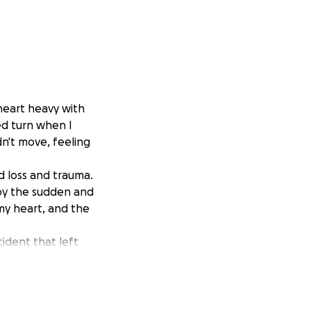
heart heavy with
d turn when I
dn't move, feeling
d loss and trauma.
by the sudden and
 my heart, and the
ident that left
 to the mounting
y efforts to
tion. The