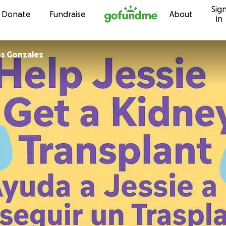
Sig
Skip to content
Donate
Fundraise
About
in
os Gonzalez