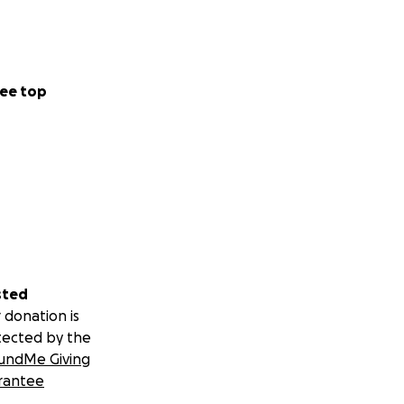
ee top
sted
 donation is
tected by the
undMe Giving
rantee