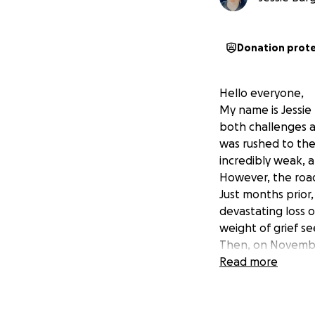
Donation prot
Hello everyone,
My name is Jessie
both challenges a
was rushed to the 
incredibly weak, a
However, the road
Just months prio
devastating loss 
weight of grief s
Then, on November
my vehicle totale
Read more
challenges I was f
In the wake of th
soldier on, my bod