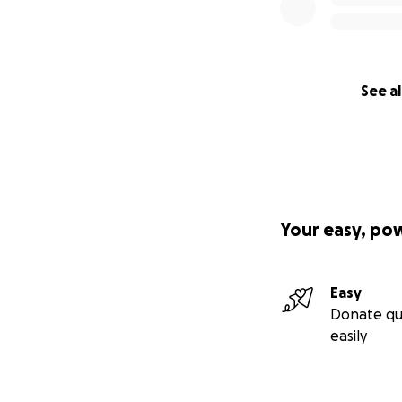
See al
Your easy, po
Easy
Donate qu
easily