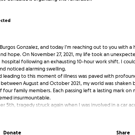
ected
 Burgos Gonzalez, and today I'm reaching out to you with a 
nd hope. On November 27, 2021, my life took an unexpecte
hospital following an exhausting 10-hour work shift. I coul
nd noticed alarming swelling.
 leading to this moment of illness was paved with profoun
r, between August and October 2021, my world was shaken 
of four family members. Each passing left a lasting mark on
eemed insurmountable.
 5th, tragedy struck again when I was involved in a car acc
d. The physical and emotional toll of this event only added
acing.
ese traumatic events, my health began to suffer. Despite m
Donate
Share
y couldn't withstand the weight of grief, stress, and exhaus