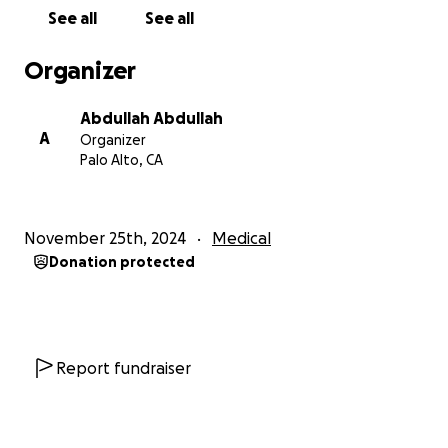
tremendous difference in supporting
See all
See all
Jenna’s medical expenses. Your generosity will help
cover the cost of her treatment and
Organizer
ease the burden on our family during this
challenging time.
Abdullah Abdullah
2. Share: Please help us spread the word by sharing
A
Organizer
this page with your friends and family.
Palo Alto, CA
Every share increases our chances of reaching more
compassionate individuals who may
want to help.
November 25th, 2024
Medical
3. Prayers &amp; Encouragement: We know that
Donation protected
emotional support is just as crucial. We ask
for your prayers, love, and encouragement for
Jenna as she fights through this
challenging time.
We believe in the power of community, and with
Report fundraiser
your help, we are confident that Jenna can
overcome this disease. Thank you from the bottom
of our hearts for your support, whether