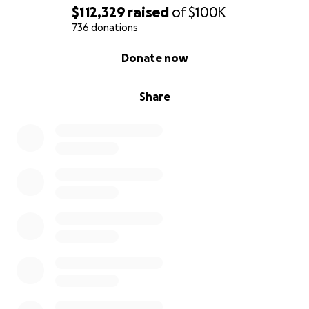
through donations, sharing our story, or simply
$112,329
raised
of
$100K
keeping our family in your thoughts and prayers.
736 donations
With deep gratitude and hope,
0% complete
Donate now
Noor(mom) and Abdullah(Dad) and Family .
Share
ساعدونا في النضال من أجل جنى في معركتها ضد سرطان الدم
أصدقائي الأعزاء، وعائلتي، وأفرادي الطيبين،
بقلوب ثقيلة وإحساس عميق بالإلحاح نشارككم بعض الأخبار
المدمرة. تم تشخيص إصابة ابنتنا الحبيبة جينا بسرطان الدم
الليمفاوي الحاد، وهو شكل عدواني من سرطان الدم الذي قلب
عالمنا رأسًا على عقب. كان هذا التشخيص بمثابة صدمة كاملة
لعائلتنا، ونحن الآن نواجه رحلة تتطلب قوة وإيمانًا ودعمًا ماليًا لا
يصدق.
كما يمكنك أن تتخيل، كان هذا وقتًا ساحقًا وعاطفيًا. ابنتنا جنى
هي طفلة
مشرقة ومحبة وحنونة وقوية جلبت الفرح دائمًا لكل من حولها.
وهي