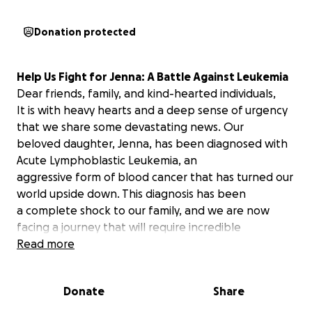
Donation protected
Help Us Fight for Jenna: A Battle Against Leukemia
Dear friends, family, and kind-hearted individuals,
It is with heavy hearts and a deep sense of urgency
that we share some devastating news. Our
beloved daughter, Jenna, has been diagnosed with
Acute Lymphoblastic Leukemia, an
aggressive form of blood cancer that has turned our
world upside down. This diagnosis has been
a complete shock to our family, and we are now
facing a journey that will require incredible
strength, faith, and financial support.
Read more
As you can imagine, this has been an overwhelming
and emotional time. Our daughter Jenna is a
Donate
Share
bright, loving, caring, and strong child who has
always brought joy to everyone around her. She