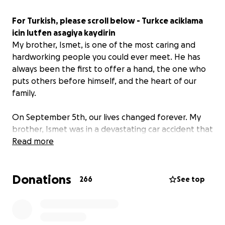
For Turkish, please scroll below - Turkce aciklama
icin lutfen asagiya kaydirin
My brother, Ismet, is one of the most caring and
hardworking people you could ever meet. He has
always been the first to offer a hand, the one who
puts others before himself, and the heart of our
family.
On September 5th, our lives changed forever. My
brother, Ismet was in a devastating car accident that
left him with a very severe traumatic brain injury.
Read more
Since that day, he has been in the ICU, unconscious,
and fighting for his life. I cannot tell anybody that
Donations
how hard is to open up a campaign for me as a
266
See top
sister.
The doctors are doing everything they can, but the