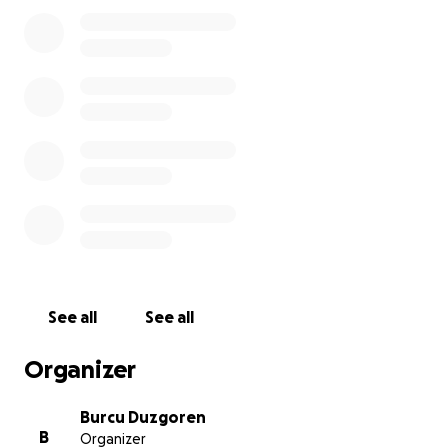
road ahead will be long, uncertain, and full of
challenges. TBI recovery often requires months-
sometimes years-of intensive care, therapy, and
rehabilitation. Our family has been devastated
emotionally, but we remain hopeful and strong for
him.
The medical costs are overwhelming - ICU care,
ongoing bills that requires help, and eventually
rehabilitation and specialized therapies. Beyond the
hospital stay, my brother will need long-term care
and support, and our family simply cannot face
these expenses alone.
See all
See all
We are raising funds to help cover:
Organizer
Hospital and ICU bills that will be portioned to our
family
Burcu Duzgoren
B
Organizer