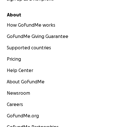
iyileşme yolculuğunda desteklerken sizin varlığınız en
büyük dayanağımız olacak.
About
How GoFundMe works
GoFundMe Giving Guarantee
Supported countries
Pricing
Help Center
About GoFundMe
Newsroom
Careers
GoFundMe.org