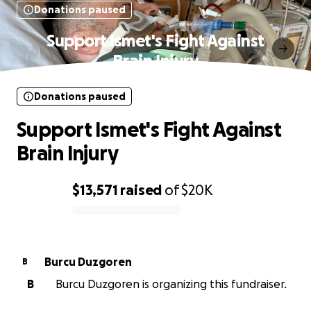
Donations paused
Support Ismet's Fight Against
Brain Injury
Donations paused
Support Ismet's Fight Against
Brain Injury
$13,571
raised
of
$20K
0% complete
Burcu Duzgoren
B
B
Burcu Duzgoren is organizing this fundraiser.