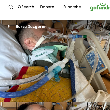
Skip to content
Search
Donate
Fundraise
Burcu Duzgoren
B