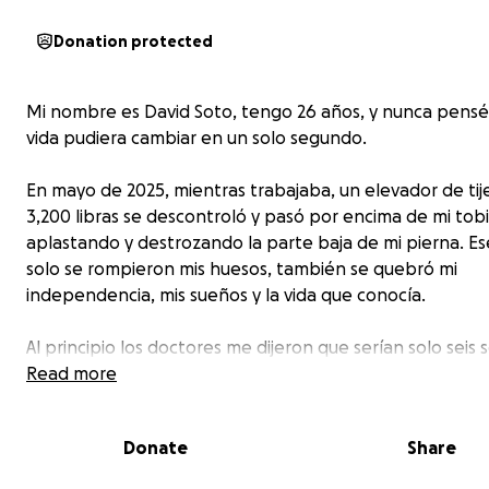
Donation protected
Mi nombre es David Soto, tengo 26 años, y nunca pensé
vida pudiera cambiar en un solo segundo.
En mayo de 2025, mientras trabajaba, un elevador de tij
3,200 libras se descontroló y pasó por encima de mi tobil
aplastando y destrozando la parte baja de mi pierna. Es
solo se rompieron mis huesos, también se quebró mi
independencia, mis sueños y la vida que conocía.
Al principio los doctores me dijeron que serían solo seis
de recuperación y que luego podría volver a mi vida nor
Read more
ya han pasado casi seis meses, y sigo prácticamente igua
viviendo un dolor insoportable y una incertidumbre que
Donate
Share
imaginé.