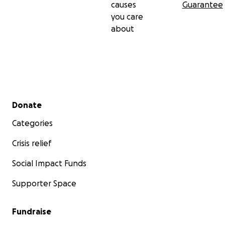
causes
Guarantee
you care
about
Secondary menu
Donate
Categories
Crisis relief
Social Impact Funds
Supporter Space
Fundraise
My name is David Soto, I am 26 years old, and I never i