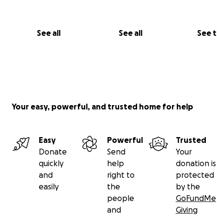
See all
See all
See 
Your easy, powerful, and trusted home for help
Easy
Powerful
Trusted
Donate
Send
Your
quickly
help
donation is
and
right to
protected
easily
the
by the
people
GoFundMe
and
Giving