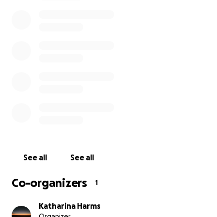
special needs little girl and very busy and had an accide
February 22nd,when she ran onto the street and was hit
motorcycle!!She is very badly injured,and it will cost alot 
money for the operation,and they just have a little rest
we're they make there daily life with..It will be close n
only the parents work at the restaurant and they have
to they're dauther now.So they wont have and income 
If you feel led to donate something,please do and plea
this link so that we can raise some money to help them
you
See all
See all
Co-organizers
1
Hallo, ich bin Katharina Harms und ich versuche, Geld für
Katharina Harms
jährige Tochter meiner Cousin ihre tochter Cataleya zu 
Organizer