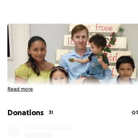
Read more
Donations
31
Hello I'm Katharina Harms amd I'm trying to raise money
Cousin's 3 year old daughter Cataleya..Her parents are 
Hans Giesbrecht and they live in Villa Nueva Bolivia. She i