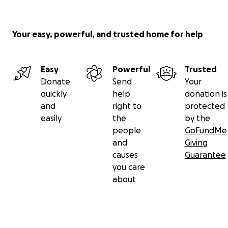
Your easy, powerful, and trusted home for help
Easy
Powerful
Trusted
Donate
Send
Your
quickly
help
donation is
and
right to
protected
easily
the
by the
people
GoFundMe
and
Giving
causes
Guarantee
you care
about