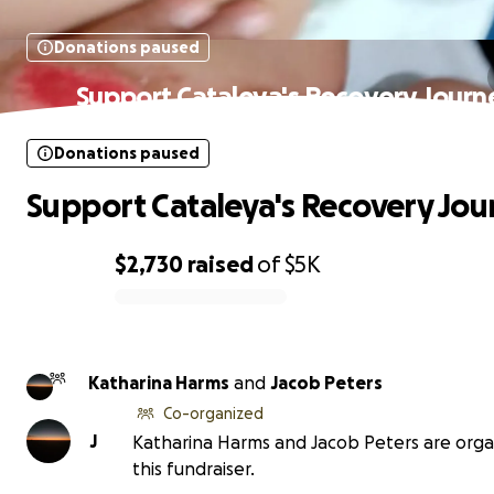
Donations paused
Support Cataleya's Recovery Journ
Donations paused
Support Cataleya's Recovery Jou
$2,730
raised
of
$5K
0% complete
Katharina Harms
and
Jacob Peters
Co-organized
J
Katharina Harms and Jacob Peters are orga
this fundraiser.