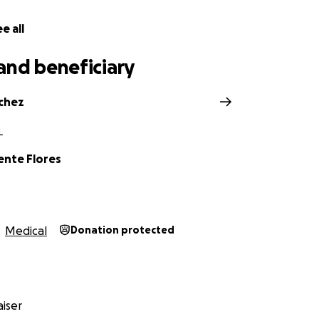
e all
and beneficiary
chez
L
ente Flores
Medical
Donation protected
iser