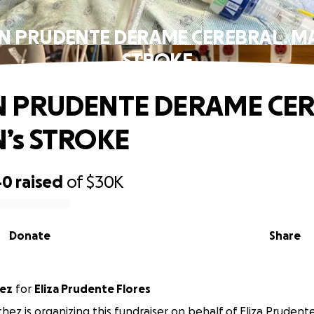
N PRUDENTE DERAME CEREBRAL . MA
STROKE
 PRUDENTE DERAME CERE
’s STROKE
40
raised
of
$30K
Donate
Share
hez
for
Eliza Prudente Flores
hez is organizing this fundraiser on behalf of Eliza Prudente