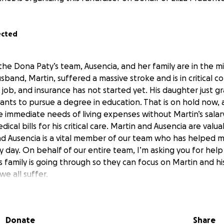
ected
he Dona Paty’s team, Ausencia, and her family are in the mi
band, Martin, suffered a massive stroke and is in critical c
 job, and insurance has not started yet. His daughter just 
ants to pursue a degree in education. That is on hold now, a
 immediate needs of living expenses without Martin’s sala
ical bills for his critical care. Martin and Ausencia are val
d Ausencia is a vital member of our team who has helped 
 day. On behalf of our entire team, I’m asking you for help
his family is going through so they can focus on Martin and 
we all suffer.
thorized by Ausencia
Donate
Share
del equipo de Dona Paty, Ausencia, y su familia están en m