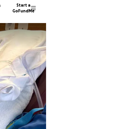
n
Start a
GoFundMe