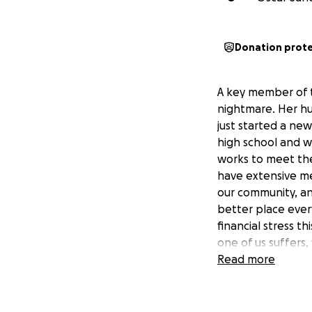
Donation prot
A key member of t
nightmare. Her hus
just started a new
high school and w
works to meet the
have extensive med
our community, an
better place every
financial stress t
one of us suffers, 
Read more
*This page has au
Un miembro clave 