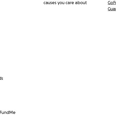
causes you care about
GoF
Gua
ds
GoFundMe