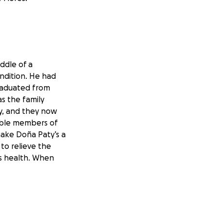
ddle of a
ondition. He had
graduated from
s the family
ry, and they now
uable members of
make Doña Paty’s a
 to relieve the
his health. When
edio de una