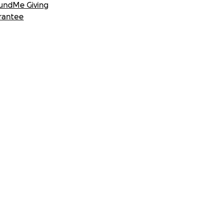
undMe Giving
rantee