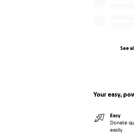
See al
Your easy, po
Easy
Donate qu
easily