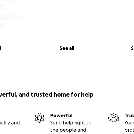
l
See all
S
werful, and trusted home for help
Powerful
Tru
ickly and
Send help right to
Your
the people and
pro