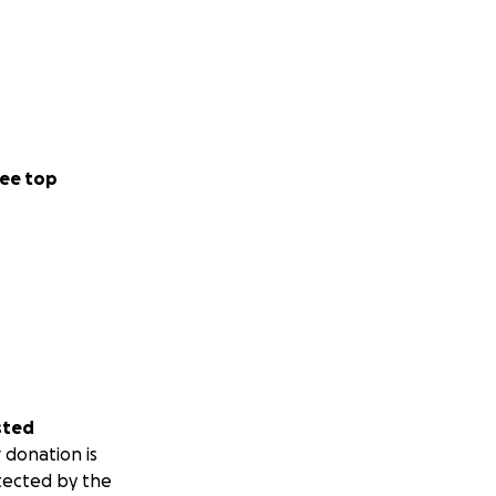
ee top
sted
 donation is
tected by the