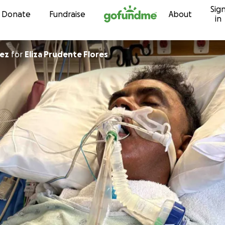
Sig
Skip to content
Donate
Fundraise
About
in
hez
for
Eliza Prudente Flores