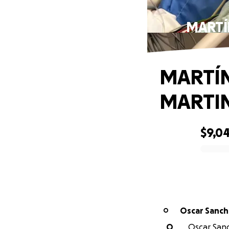
MARTÍ
MARTÍN
MARTIN
$9,0
0% complete
Oscar Sanc
O
O
Oscar Sanc