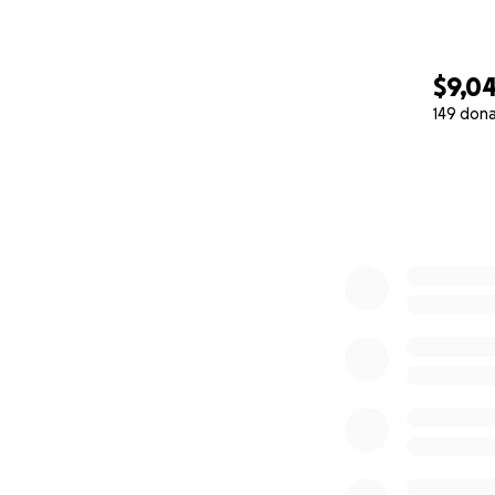
$9,0
149 don
0% complete