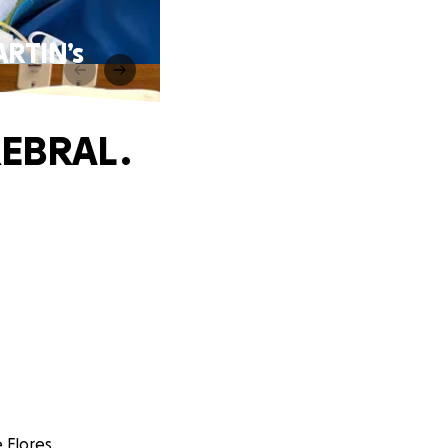
RTIN’s
BRAL .
 Flores.