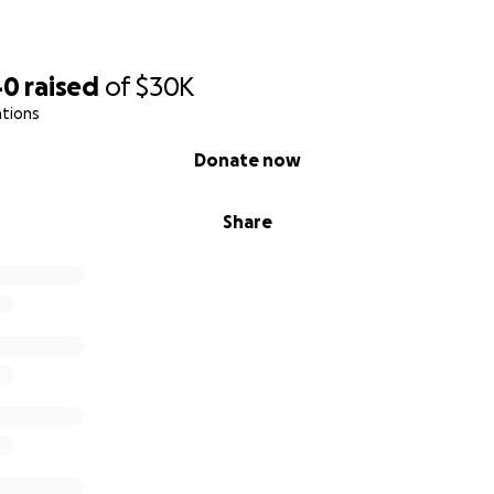
40
raised
of
$30K
ations
Donate now
Share