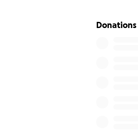
pesadilla. Su mar
crítico. Acababa 
de graduarse de l
Donations
espera ahora, ya q
de manutención si
cuidados intensiv
es un miembro vit
cada día. En nombr
el que está pasan
de nosotros sufre
*Esta página ha s