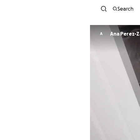
Search
Ana Perez-
A