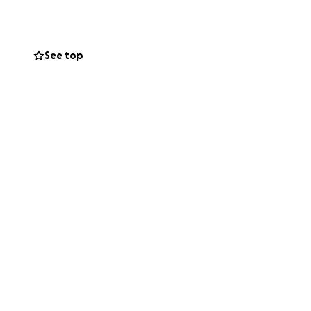
uedan colaborar
amente
See top
char, con fuerza,
oment that
ith incredible
visits, she has
the care of a