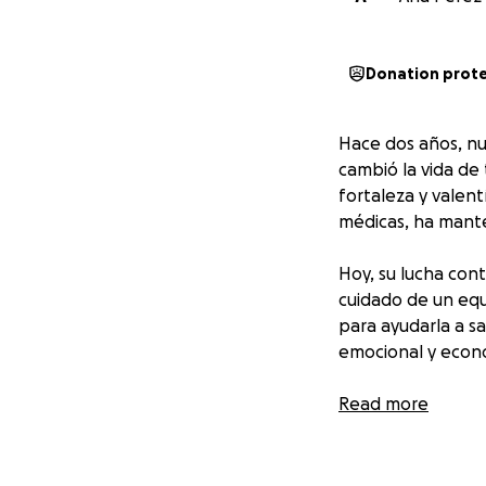
Donation prot
Hace dos años, nu
cambió la vida de
fortaleza y valent
médicas, ha manten
Hoy, su lucha cont
cuidado de un equ
para ayudarla a s
emocional y econ
Creamos esta camp
Read more
el hospital y otro
importar el monto