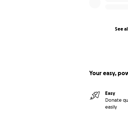
See al
Your easy, po
Easy
Donate qu
easily