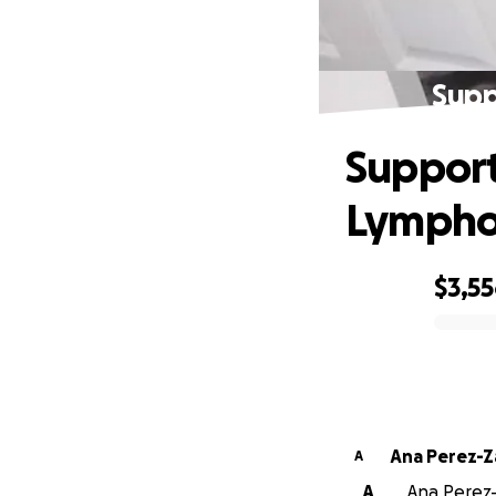
Supp
Support
Lymph
$3,5
0% complete
Ana Perez-
A
A
Ana Perez-