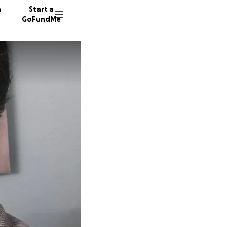
n
Start a
GoFundMe