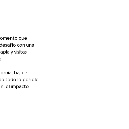
 momento que
 desafío con una
pia y visitas
a.
ornia, bajo el
do todo lo posible
n, el impacto
 las estadías en
da donación, sin