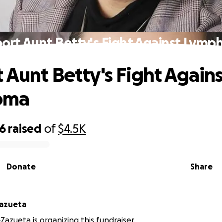
ort Aunt Betty's Fight Against Lym
 Aunt Betty's Fight Again
oma
56
raised
of
$4.5K
Donate
Share
Zazueta
Zazueta is organizing this fundraiser.