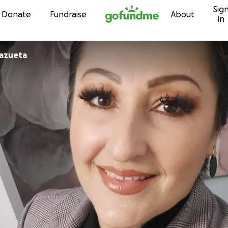
Sig
Skip to content
Donate
Fundraise
About
in
Zazueta