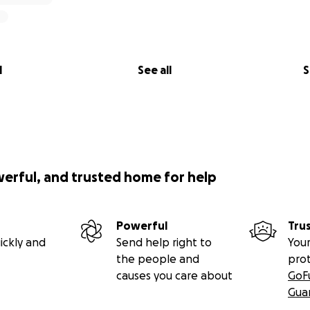
l
See all
S
werful, and trusted home for help
Powerful
Tru
ickly and
Send help right to
Your
the people and
pro
causes you care about
GoF
Gua