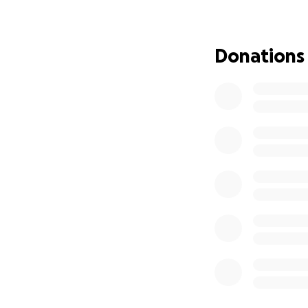
Su apoyo signific
económicamente 
agradecidos por su
Donations
Gracias por acomp
esperanza y el re
Con todo nuestro
Cristina Perez y F
—————————
Two years ago, o
changed our family
strength and cour
remained hopeful, 
Today, her fight c