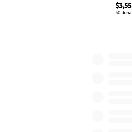
$3,5
50 dona
0% complete