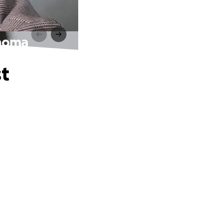
phoma
st