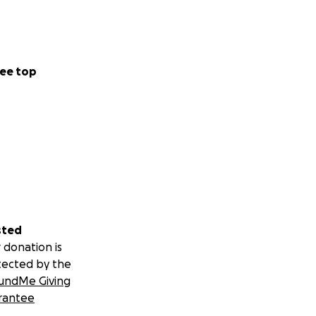
ee top
sted
 donation is
tected by the
undMe Giving
rantee