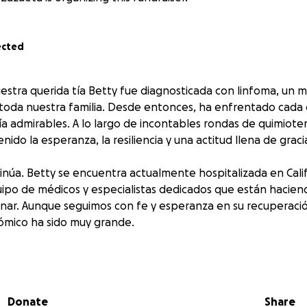
ected
estra querida tía Betty fue diagnosticada con linfoma, un
 toda nuestra familia. Desde entonces, ha enfrentado cada
ía admirables. A lo largo de incontables rondas de quimiotera
ido la esperanza, la resiliencia y una actitud llena de graci
inúa. Betty se encuentra actualmente hospitalizada en Calif
ipo de médicos y especialistas dedicados que están hacien
anar. Aunque seguimos con fe y esperanza en su recuperació
ómico ha sido muy grande.
aña en GoFundMe para ayudar a cubrir los gastos médicos,
s costos imprevistos que conlleva una batalla como esta. Ca
, irá directamente al cuidado y recuperación de Betty.
Donate
Share