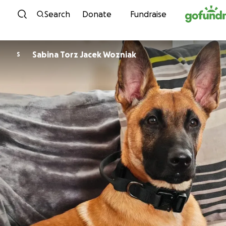
Skip to content
Search
Donate
Fundraise
Sabina Torz Jacek Wozniak
S