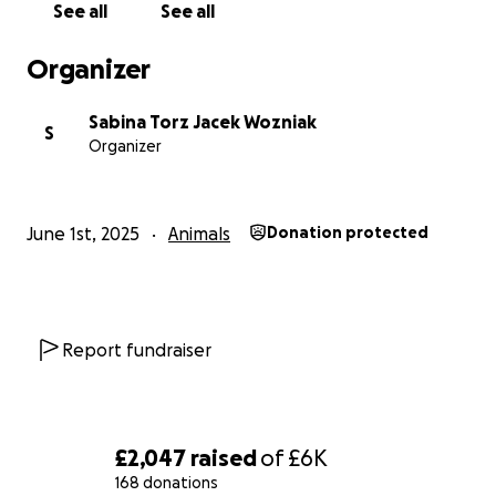
See all
See all
Organizer
Sabina Torz Jacek Wozniak
S
Organizer
June 1st, 2025
Animals
Donation protected
Report fundraiser
£2,047
raised
of
£6K
Nazywam się Sabina i razem z moim partnerem Jackiem 
168 donations