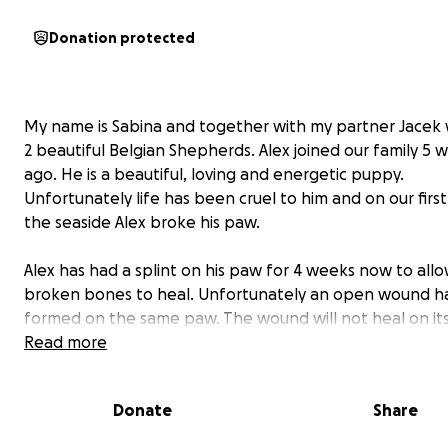
Donation protected
My name is Sabina and together with my partner Jacek
2 beautiful Belgian Shepherds. Alex joined our family 5 
ago. He is a beautiful, loving and energetic puppy.
Unfortunately life has been cruel to him and on our first 
the seaside Alex broke his paw.
Alex has had a splint on his paw for 4 weeks now to all
broken bones to heal. Unfortunately an open wound h
formed on the same paw. The wound will not heal on it
Alex still needs to wear the splint.
Read more
On Friday the vet advised us that it would be best to 
Donate
Share
the paw.
We asked for a second opinion from a second vet who s