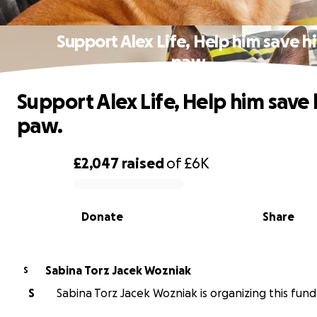
Support Alex Life, Help him save hi
paw.
Support Alex Life, Help him save 
paw.
£2,047
raised
of
£6K
0% complete
Donate
Share
Sabina Torz Jacek Wozniak
S
S
Sabina Torz Jacek Wozniak is organizing this fundr