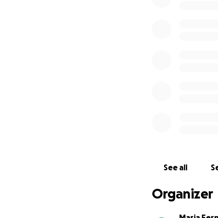
See all
Se
Organizer
Maria Fer