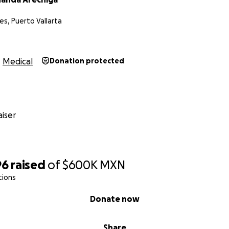
es, Puerto Vallarta
Medical
Donation protected
iser
96
raised
of
$600K
MXN
tions
Donate now
Share