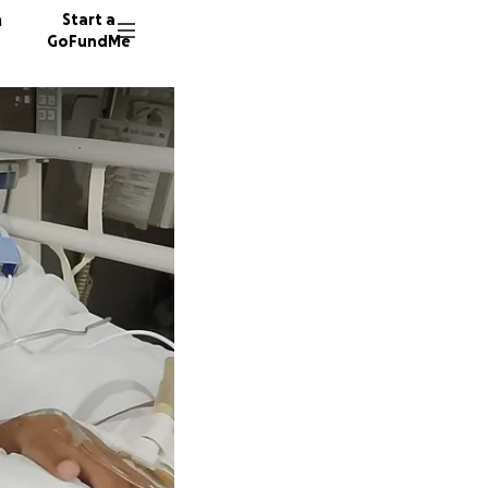
n
Start a
GoFundMe