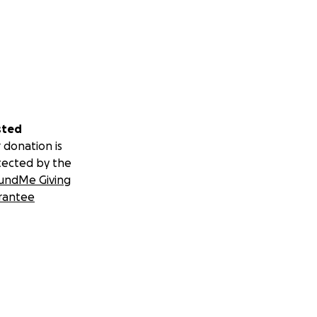
sted
 donation is
tected by the
undMe Giving
rantee