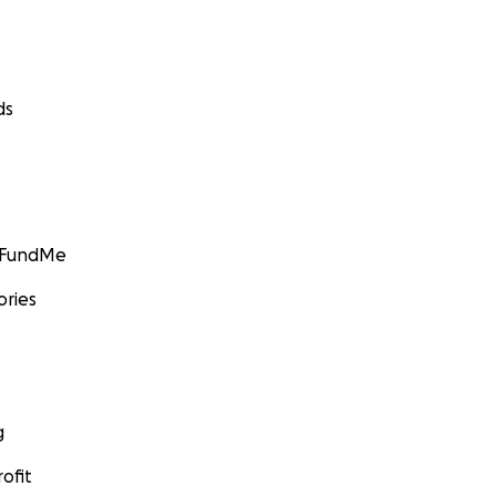
ds
GoFundMe
ories
g
ofit