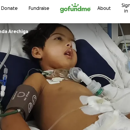
Sig
Skip to content
Donate
Fundraise
About
in
nda Arechiga