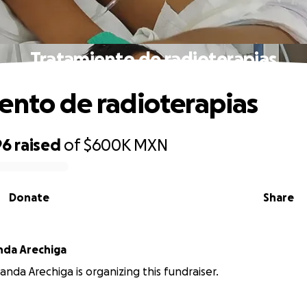
Tratamiento de radioterapias
ento de radioterapias
96
raised
of
$600K
MXN
Donate
Share
nda Arechiga
anda Arechiga is organizing this fundraiser.