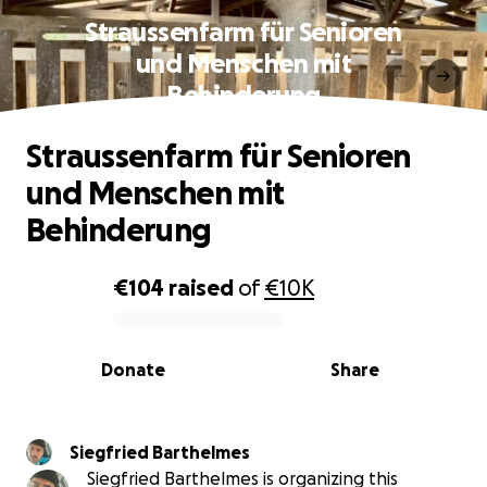
Straussenfarm für Senioren
und Menschen mit
Behinderung
Straussenfarm für Senioren
und Menschen mit
Behinderung
€104
raised
of
€10K
0% complete
Donate
Share
Siegfried Barthelmes
Siegfried Barthelmes is organizing this