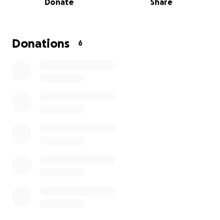
Donate
Share
2,6 Hektar Land in **Løgumkloster, Dänemark**, wo
Menschen – insbesondere **Senioren und
Menschen mit Behinderungen** – nicht nur zu
Besuch kommen, sondern sich auch **gesehen,
Donations
6
wertgeschätzt und geliebt fühlen können.
Das ist nicht nur ein Projekt. Es ist eine Berufung.
Wir haben oft erlebt, wie schnell sich Menschen
vergessen, isoliert oder übersehen fühlen –
insbesondere im Alter oder mit besonderen
Bedürfnissen. Wir möchten einen Ort schaffen, der
sie daran erinnert, wie wichtig sie sind. Einen Ort, an
dem **Tiere Ruhe spenden, die Natur heilt und
jeder Besucher wie ein Familienmitglied behandelt
wird.**
An diesem besonderen Ort: