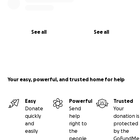
Von ganzem Herzen,❤️
**Siegfried & Bianca**
See all
See all
Your easy, powerful, and trusted home for help
Easy
Powerful
Trusted
Donate
Send
Your
quickly
help
donation is
and
right to
protected
easily
the
by the
people
GoFundMe