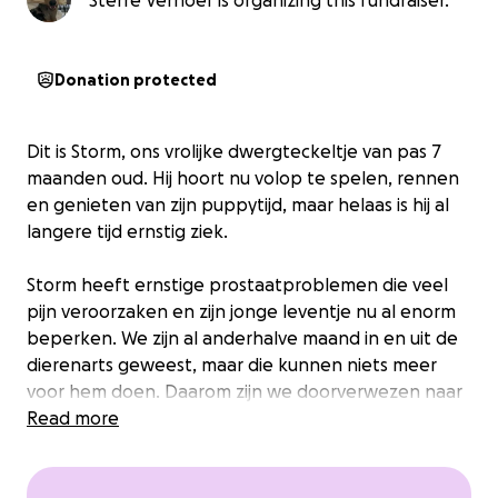
Sterre Verhoef is organizing this fundraiser.
Donation protected
Dit is Storm, ons vrolijke dwergteckeltje van pas 7
maanden oud. Hij hoort nu volop te spelen, rennen
en genieten van zijn puppytijd, maar helaas is hij al
langere tijd ernstig ziek.
Storm heeft ernstige prostaatproblemen die veel
pijn veroorzaken en zijn jonge leventje nu al enorm
beperken. We zijn al anderhalve maand in en uit de
dierenarts geweest, maar die kunnen niets meer
voor hem doen. Daarom zijn we doorverwezen naar
een specialist.
Read more
De eerste afspraak bij de specialist kost ons al