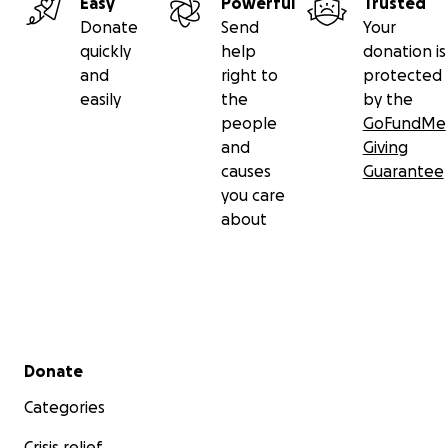
Easy
Powerful
Trusted
Donate
Send
Your
quickly
help
donation is
and
right to
protected
easily
the
by the
people
GoFundMe
and
Giving
causes
Guarantee
you care
about
Secondary menu
Donate
Categories
Crisis relief