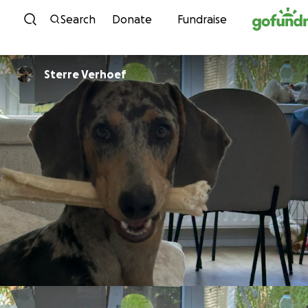
Skip to content
Search
Donate
Fundraise
Sterre Verhoef