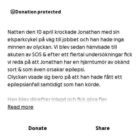
Donation protected
Natten den 10 april krockade Jonathan med sin
elsparkcykel på väg till jobbet och han hade inga
minnen av olyckan. Vi blev sedan hänvisade till
akuten av SOS & efter ett flertal undersökningar fick
vi reda på att Jonathan har en hjärntumör av okänd
sort & som även orsakar epilepsi.
Olyckan visade sig bero på att han hade fått ett
epilepsianfall samtidigt som han körde.
Han blev därefter inlagd och fick göra fler
undersökningar och påbörja sin medicinering.
Read more
Han blev inskriven via SVF ( SVF betyder att
säkerställa att alla patienter med misstänkt cancer
Donate
Share
får en snabb och effektiv utredning och
behandling, oavsett var i landet de befinner sig)