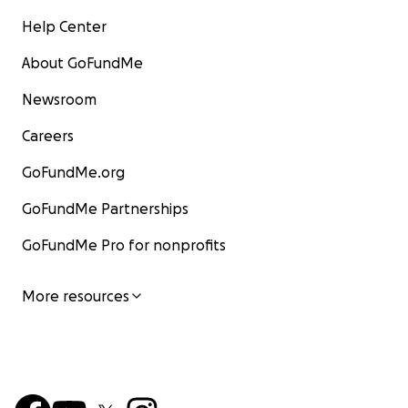
Help Center
About GoFundMe
Newsroom
Careers
GoFundMe.org
GoFundMe Partnerships
GoFundMe Pro for nonprofits
More resources