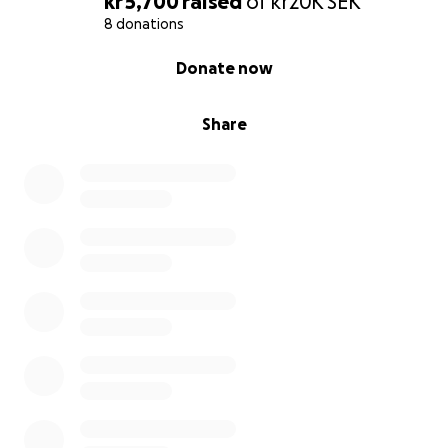
kr 5,700
raised
of
kr20K
SEK
8 donations
0% complete
Donate now
Share