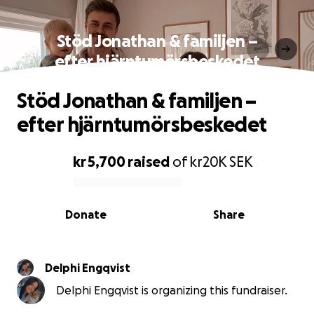
Stöd Jonathan & familjen –
efter hjärntumörsbeskedet
Stöd Jonathan & familjen –
efter hjärntumörsbeskedet
kr 5,700
raised
of
kr20K
SEK
0% complete
Donate
Share
Delphi Engqvist
Delphi Engqvist is organizing this fundraiser.