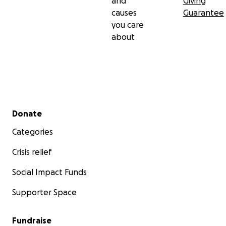
and
Giving
causes
Guarantee
you care
about
Secondary menu
Donate
Categories
Crisis relief
Social Impact Funds
Supporter Space
Fundraise