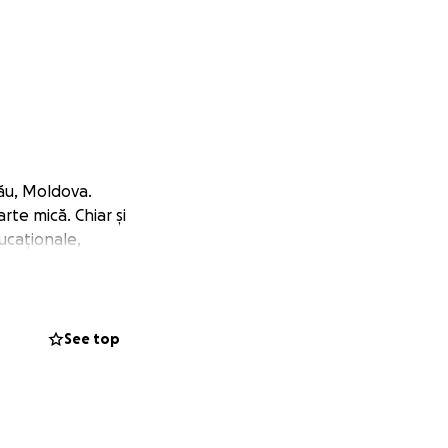
inău, Moldova.
rte mică. Chiar și
ucaționale,
 ce sunt expuse
e sănătate, sănătății
See top
n care fac parte.