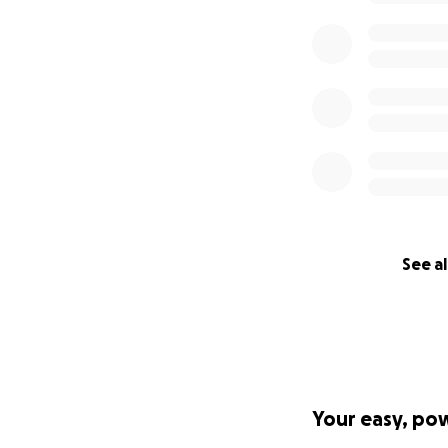
Mission
To support and pr
them.
Children and the 
dependent upon ot
abuse.
The center aims t
following services
- counselling
See al
- food
- laundry unit for
- temporary shel
- study rooms
- access to the Pa
Your easy, po
Moreover, The Cen