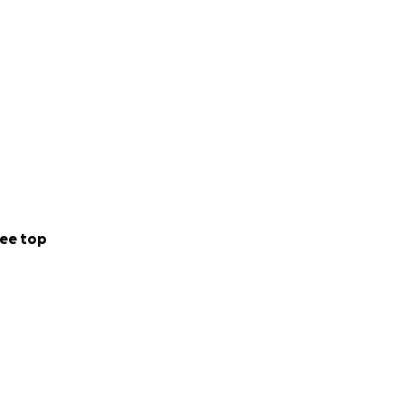
nity assisting
e they are often
neglect, fraud and
ess to the
ee top
s and work with