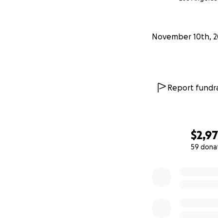
Crearea unui mediu
implica și a contr
November 10th, 
categorii vulnerab
***************
************
Report fundra
The Island of Ha
Community Cent
$2,9
The Island of Happi
59 dona
Moldova. Due to th
0% complete
Even so, The Cente
and environmental
The center is com
income, race, ethni
vulnerabilities.