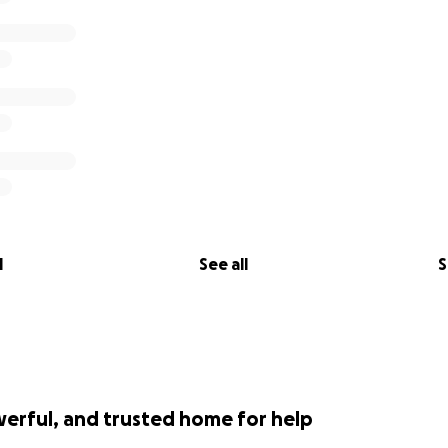
otect vulnerable populations, their families, and the commu
elderly are two of the most vulnerable populations becaus
hers for their care. As a result, they can be subjected to 
o identify those in need, support them by offering free acc
:
l
See all
S
 those in need
ter
rish Library
werful, and trusted home for help
ter aims to monitor the beneficiaries' progress afterward