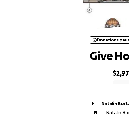
Donations pau
Donations pau
Give H
$2,9
0% complete
Natalia Bort
N
N
Natalia Bor