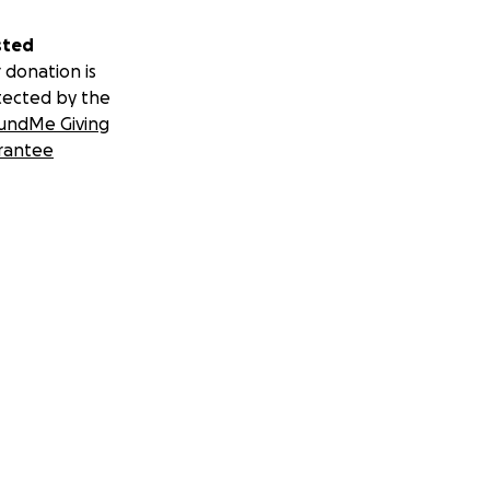
umstances.
litate “culture
sted
n order to
 donation is
tected by the
undMe Giving
y to get involved
rantee
vulnerable