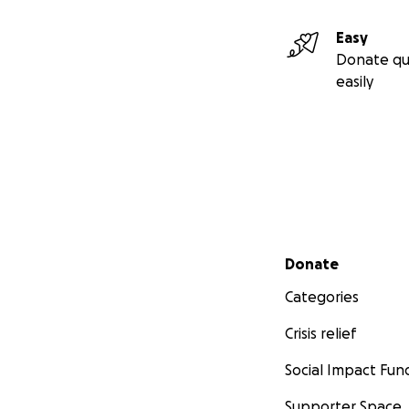
local and state a
Understanding that
Easy
brokering” to brid
Donate qu
strengthen inclus
easily
Creating a Safe en
and contribute to
categories.
Secondary menu
Donate
Categories
Crisis relief
Social Impact Fun
Supporter Space