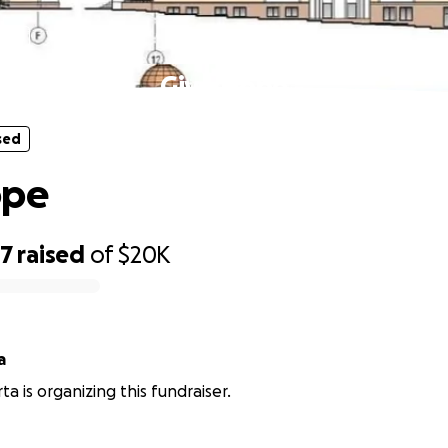
sed
Give Hope
sed
ope
77
raised
of
$20K
a
ta is organizing this fundraiser.