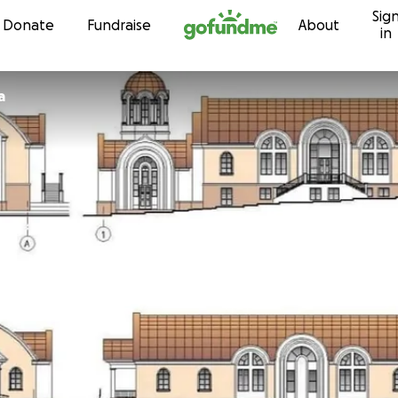
Sig
Skip to content
Donate
Fundraise
About
in
a