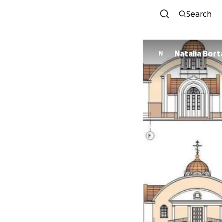
Search
Natalia Bort
N