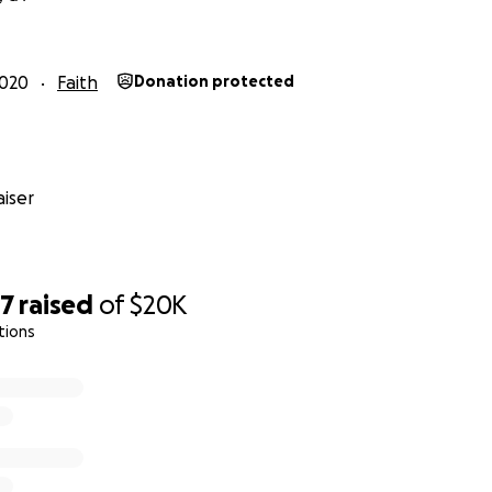
 sigur nu este doar datoria unei persoane, este datoria tut
ibui la dezvoltarea comunității noastre, mai cu seama atunci c
2020
Faith
Donation protected
ile dependente de acțiunile sau inacțiunile noastre.
*************************************************
iser
ppiness
er
77
raised
of
$20K
ness is a Community Center, initiated in 2015 in Ghidighici vi
tions
e lack of funds, currently, the center is operating at a ver
r carries out numerous charitable, cultural, social, educatio
 projects.
mitted to supporting underserved people who are at risk d
city, gender, disability, health disparities, mental health, o