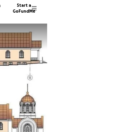
n
Start a
GoFundMe
S
A
59 dono