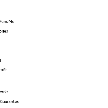
GoFundMe
ories
g
ofit
orks
 Guarantee