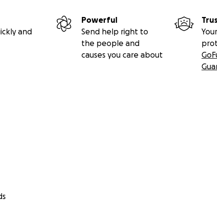
gencies to design effective solutions for more complex circ
 each disability has its own culture, the Center aims to faci
Powerful
Tru
ge and link groups of different abilities and backgrounds i
ickly and
Send help right to
Your
ion and reduce conflict.
the people and
pro
causes you care about
GoF
vironment is not just one person’s duty, it is everyone’s dut
Gua
 our community development, especially when it comes to 
ds