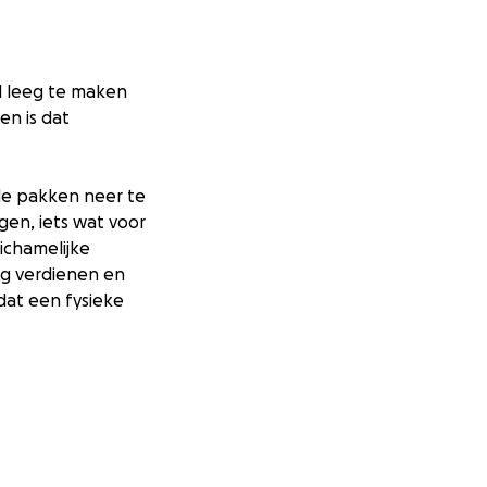
d leeg te maken
en is dat
 de pakken neer te
ngen, iets wat voor
ichamelijke
ng verdienen en
 dat een fysieke
de Marathon van
iël, sporten om