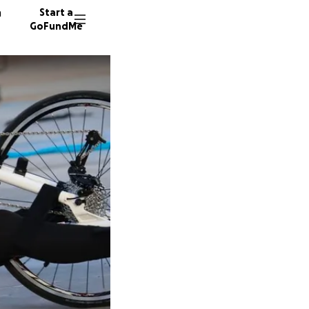
n
Start a
GoFundMe
S
P
27 dono