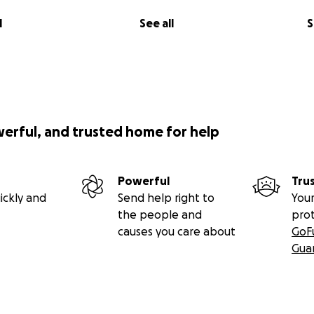
l
See all
S
werful, and trusted home for help
Powerful
Tru
ickly and
Send help right to
Your
the people and
pro
causes you care about
GoF
Gua