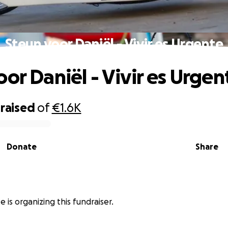
Steun voor Daniël - Vivir es Urgente
oor Daniël - Vivir es Urgen
raised
of
€1.6K
Donate
Share
e is organizing this fundraiser.