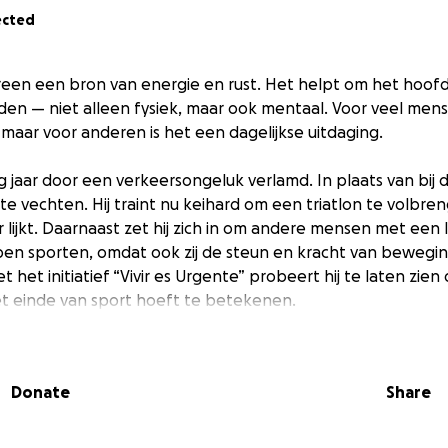
ected
ereen een bron van energie en rust. Het helpt om het hoof
den — niet alleen fysiek, maar ook mentaal. Voor veel mens
maar voor anderen is het een dagelijkse uitdaging.
ig jaar door een verkeersongeluk verlamd. In plaats van bij
j te vechten. Hij traint nu keihard om een triatlon te volbre
lijkt. Daarnaast zet hij zich in om andere mensen met een l
pen sporten, omdat ook zij de steun en kracht van bewegi
het initiatief “Vivir es Urgente” probeert hij te laten zien
t einde van sport hoeft te betekenen.
 wilskracht, positiviteit en doorzettingsvermogen, loop ik 
op te halen voor zijn initiatief. Elke kilometer is voor Dan
Donate
Share
e maken laten we maar zeggen.
ot of klein, maakt een verschil.