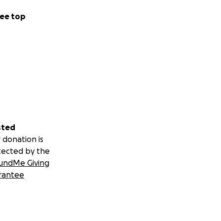
ee top
sted
 donation is
tected by the
undMe Giving
rantee