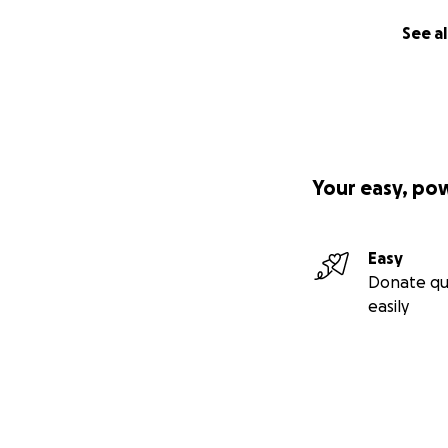
See al
Your easy, po
Easy
Donate qu
easily