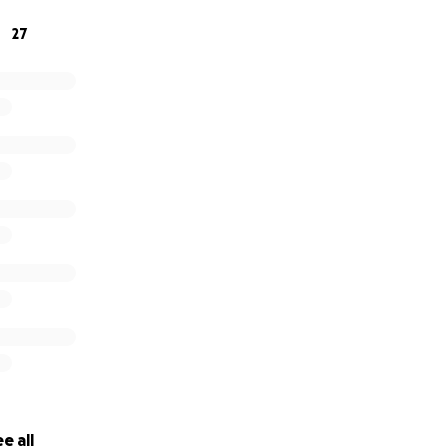
lpen om te laten zien dat sport echt voor iedereen is.
27
 steun ❤️
e all