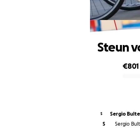
Steun v
€801
0% complete
Sergio Bulte
S
S
Sergio Bult