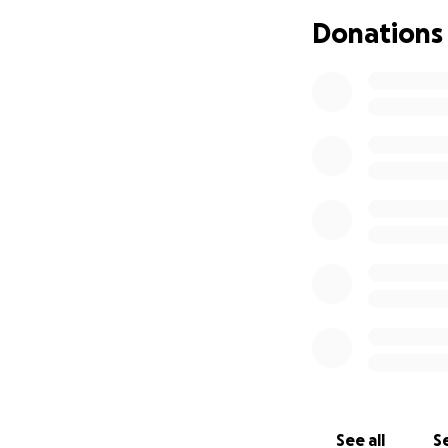
Laten we samen he
Donations
Dankjewel voor je
See all
Se