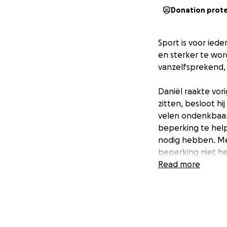
Donation prot
Sport is voor ied
en sterker te wor
vanzelfsprekend, 
Daniël raakte vor
zitten, besloot hi
velen ondenkbaar 
beperking te hel
nodig hebben. Met 
beperking niet he
Read more
Geraakt door zijn
Amsterdam om geld 
sport mogelijk t
Elke bijdrage, gro