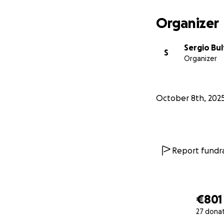
Organizer
Sergio Bul
S
Organizer
October 8th, 202
Report fundra
€801
27 dona