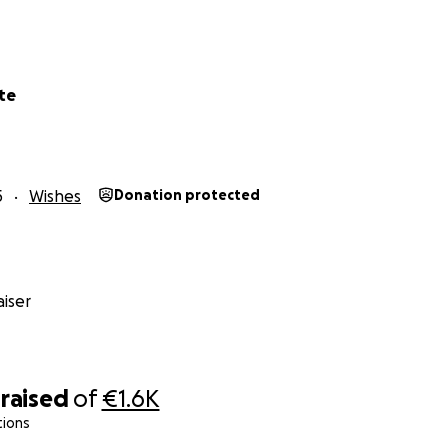
te
5
Wishes
Donation protected
iser
raised
of
€1.6K
tions