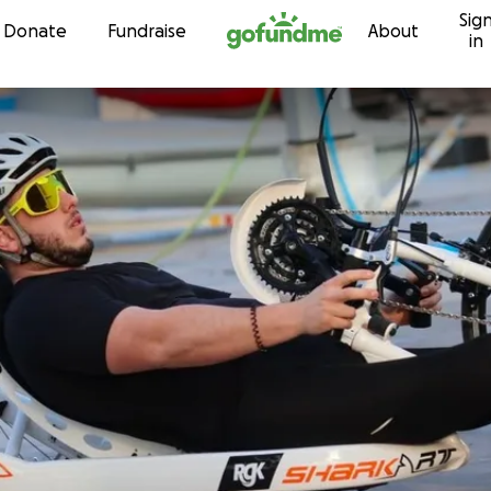
Sig
Skip to content
Donate
Fundraise
About
in