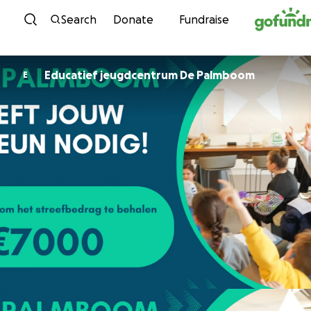
Skip to content
Search
Donate
Fundraise
Educatief jeugdcentrum De Palmboom
E