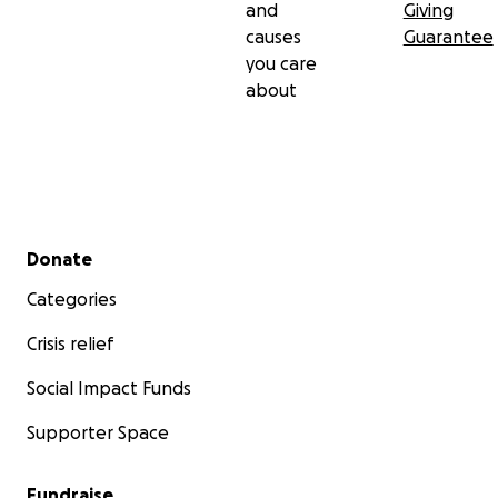
and
Giving
causes
Guarantee
you care
about
Secondary menu
Donate
Categories
Crisis relief
Social Impact Funds
Supporter Space
Fundraise