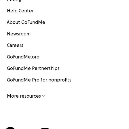
Help Center
About GoFundMe
Newsroom
Careers
GoFundMe.org
GoFundMe Partnerships
GoFundMe Pro for nonprofits
More resources