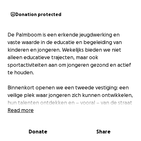
Donation protected
De Palmboom is een erkende jeugdwerking en
vaste waarde in de educatie en begeleiding van
kinderen en jongeren. Wekelijks bieden we niet
alleen educatieve trajecten, maar ook
sportactiviteiten aan om jongeren gezond en actief
te houden.
Binnenkort openen we een tweede vestiging: een
veilige plek waar jongeren zich kunnen ontwikkelen,
hun talenten ontdekken en – vooral – van de straat
blijven.
Read more
Om dit mogelijk te maken hebben we jullie steun
Donate
Share
nodig. Met elke bijdrage helpen jullie ons een
warme plek uit te bouwen waar jongeren kansen