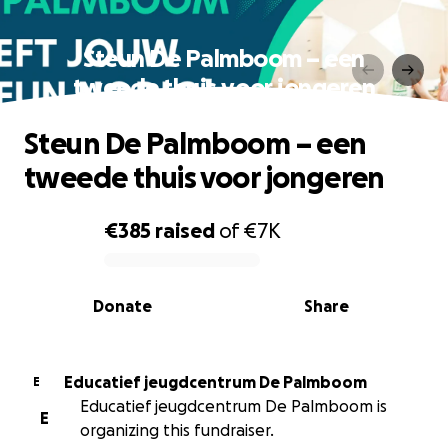
Steun De Palmboom – een
tweede thuis voor jongeren
Steun De Palmboom – een
tweede thuis voor jongeren
€385
raised
of
€7K
0% complete
Donate
Share
Educatief jeugdcentrum De Palmboom
E
Educatief jeugdcentrum De Palmboom is
E
organizing this fundraiser.