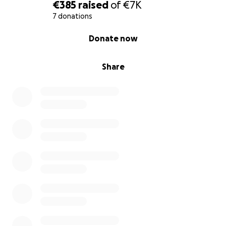
€385
raised
of
€7K
7 donations
0% complete
Donate now
Share