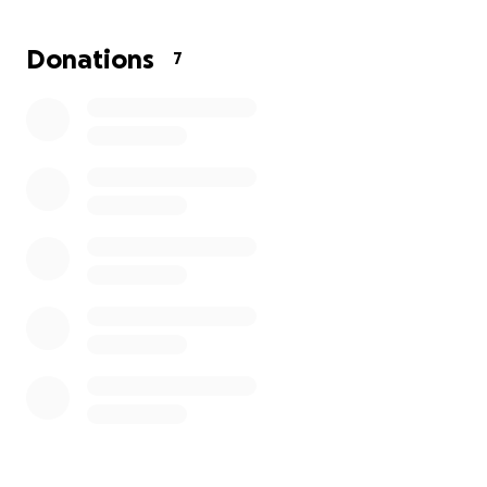
krijgen voor hun toekomst.
Donations
7
❤️ Samen bouwen we aan sterke en hoopvolle
generaties.