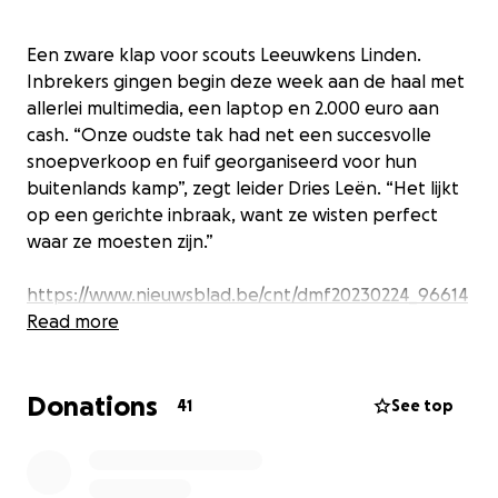
Een zware klap voor scouts Leeuwkens Linden.
Inbrekers gingen begin deze week aan de haal met
allerlei multimedia, een laptop en 2.000 euro aan
cash. “Onze oudste tak had net een succesvolle
snoepverkoop en fuif georganiseerd voor hun
buitenlands kamp”, zegt leider Dries Leën. “Het lijkt
op een gerichte inbraak, want ze wisten perfect
waar ze moesten zijn.”
https://www.nieuwsblad.be/cnt/dmf20230224_96614
721
Read more
Donations
Als je iets materieel zou willen doneren kan je ons
41
See top
altijd via e-mail contacteren. Voel u zeker niet
verplicht, maar alle kleine beetjes helpen ons weer
vooruit. Moest je op een andere manier dan