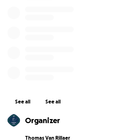
creditcard willen betalen, is het ook mogelijk om
rechtstreeks naar ons rekeningnummer te storten
(BE31 7330 5974 4855).
Hiernaast hebben wij in de nabije toekomst (11 en 12
maart) een pastaslag (
https://fb.me/e/2F0attRKS
)
.
Iedereen is welkom in onze scoutslokalen
(kerkdreef 7, 3210), het zou zeer veel betekenen
voor ons moesten we hierbij een grote opkomst
kunnen hebben.
Alvast bedankt!
Met vriendelijke scoutsgroeten,
De Leeuwkens
See all
See all
Organizer
Thomas Van Rillaer