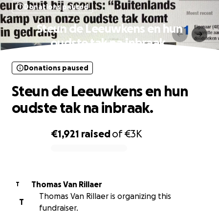
Donations paused
Steun de Leeuwkens en hun
oudste tak na inbraak.
Donations paused
Steun de Leeuwkens en hun
oudste tak na inbraak.
€1,921
raised
of
€3K
0% complete
Thomas Van Rillaer
T
Thomas Van Rillaer is organizing this
T
fundraiser.