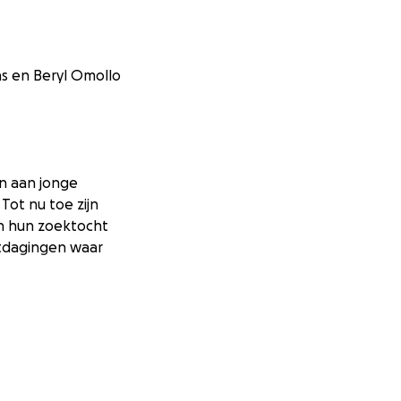
as en Beryl Omollo
en aan jonge
Tot nu toe zijn
in hun zoektocht
itdagingen waar
rengen, omdat ze
nnen vol goede
taande ouders of
lijven veel