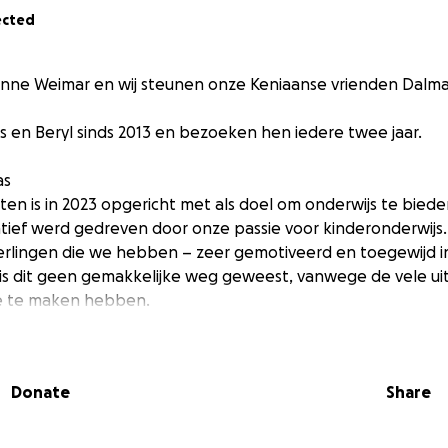
ected
Tonne Weimar en wij steunen onze Keniaanse vrienden Dalm
 en Beryl sinds 2013 en bezoeken hen iedere twee jaar.
as
ten is in 2023 opgericht met als doel om onderwijs te bied
iatief werd gedreven door onze passie voor kinderonderwijs. 
eerlingen die we hebben – zeer gemotiveerd en toegewijd 
 is dit geen gemakkelijke weg geweest, vanwege de vele u
e te maken hebben.
veel ouders willen graag hun kinderen naar onze school b
ia Kindergarten kwalitatief goed onderwijs biedt. Ze begi
Donate
Share
 vaak onderweg af, omdat veel van hen weduwen, alleens
het maandelijkse schoolgeld niet kunnen betalen. Hierdoor b