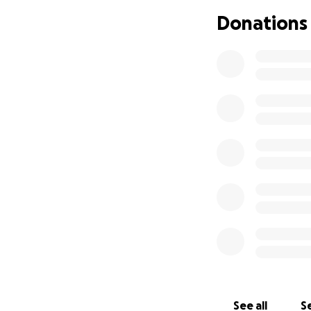
Donations
Daarnaast leidt 
omstandigheden – 
schoolgebouw. Wat
situatie en ons re
De naam Antonia 
ervoor zorgde dat
Als wees heb ik b
laatste wat ik dac
toen ze mij als t
gezicht. Zij maak
Reactie Loek & T
Toch blijft Dalma
het kloppend hart
See all
Se