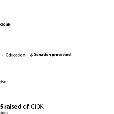
ervoor zorgen dat zijn droom, meer kinderen naar school 
lijft leven – en dat steeds meer kinderen een kans op een
rdonk
Education
Donation protected
iser
15
raised
of
€10K
tions