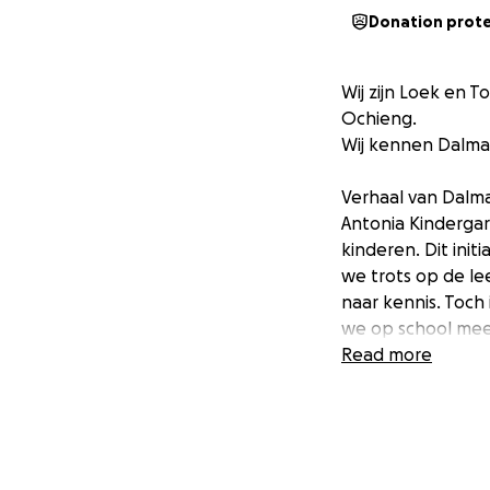
Donation prot
Wij zijn Loek en 
Ochieng.
Wij kennen Dalmas
Verhaal van Dalm
Antonia Kindergar
kinderen. Dit init
we trots op de l
naar kennis. Toch
we op school me
Read more
Om te beginnen: 
geloven dat Anton
moed, maar haken
werkloos zijn en 
kinderen thuis.