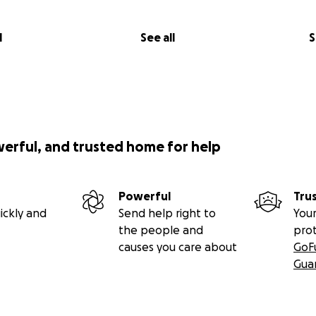
l
See all
S
werful, and trusted home for help
Powerful
Tru
ickly and
Send help right to
Your
the people and
pro
causes you care about
GoF
Gua