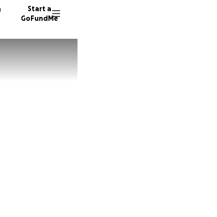
n
Start a
GoFundMe