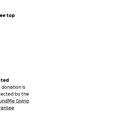
ee top
sted
 donation is
tected by the
undMe Giving
rantee