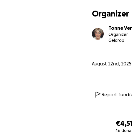
Samen kunnen we 
voor de school, b
Organizer
krijgen.
Tonne Ve
Organizer
Geldrop
August 22nd, 2025
Report fundra
€4,5
46 dona