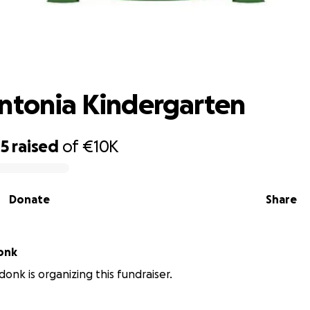
Steun Antonia Kindergarten
ntonia Kindergarten
15
raised
of
€10K
Donate
Share
onk
onk is organizing this fundraiser.