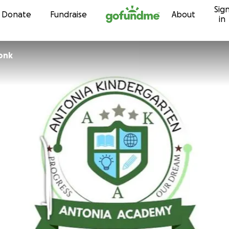
Sig
Skip to content
Donate
Fundraise
About
in
onk