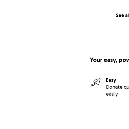
See al
Your easy, po
Easy
Donate qu
easily