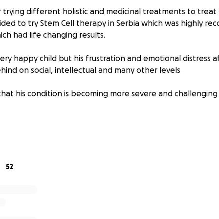
 trying different holistic and medicinal treatments to treat
ded to try Stem Cell therapy in Serbia which was highly 
ch had life changing results.
a very happy child but his frustration and emotional distress a
ehind on social, intellectual and many other levels
hat his condition is becoming more severe and challenging 
to start school in September with his peers, our Medical syst
nding prescribed drugs which we would never consider
52
ny hope for Bodhi to get the support he needs and live a “no
rove his quality of life, we are willing to try the therapy as 
rk on over 90% of the patients.