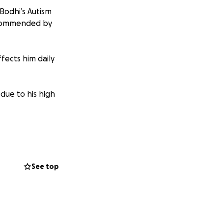
 Bodhi’s Autism
recommended by
ffects him daily
due to his high
em is failing us
See top
rmal life” and
it has been