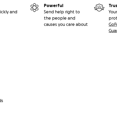
Powerful
Tru
ickly and
Send help right to
Your
the people and
pro
causes you care about
GoF
Gua
ds