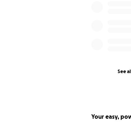
IBAN: GB16MONZ
BIC: MONZGB2L
Stefanie and Tom
See al
Your easy, po