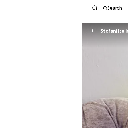
Search
Stefani Isaj
S