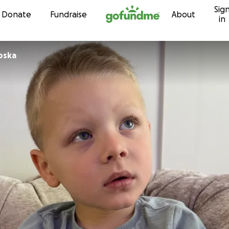
Sig
Skip to content
Donate
Fundraise
About
in
loska