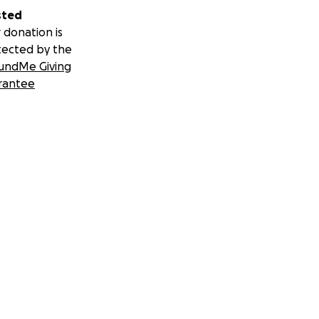
sted
 donation is
tected by the
undMe Giving
rantee