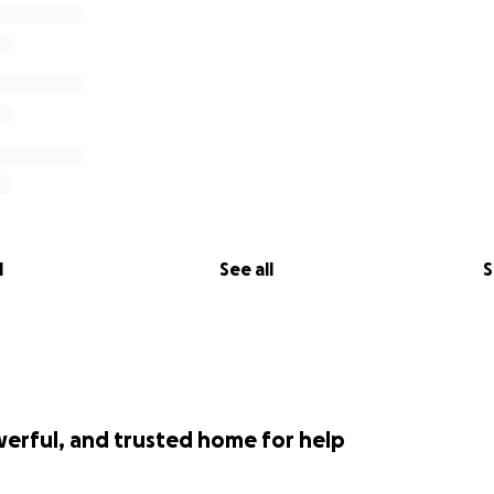
04000354790101
l
See all
S
werful, and trusted home for help