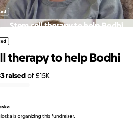
sed
Stem cell therapy to help Bodhi
sed
ll therapy to help Bodhi
83
raised
of
£15K
loska
jloska is organizing this fundraiser.