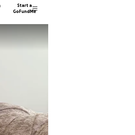
n
Start a
GoFundMe