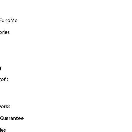
GoFundMe
ories
g
ofit
orks
 Guarantee
ies