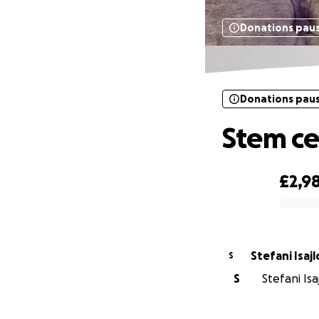
Donations pau
Donations pau
Stem ce
£2,9
0% complete
Stefani Isaj
S
S
Stefani Isa