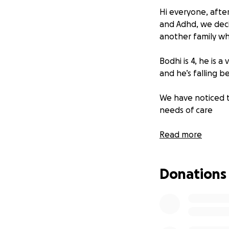
Hi everyone, after
and Adhd, we deci
another family whi
Bodhi is 4, he is 
and he’s falling b
We have noticed t
needs of care
He will be unable 
Read more
and only recomme
Donations
If there’s a
simply to imp
proven to wo