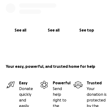
See all
See all
See top
Your easy, powerful, and trusted home for help
Easy
Powerful
Trusted
Donate
Send
Your
quickly
help
donation is
and
right to
protected
easily
the
by the