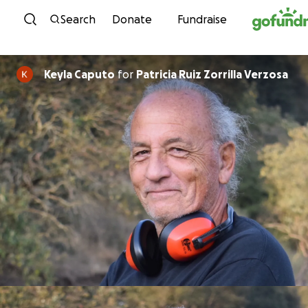
Skip to content
Search
Donate
Fundraise
Keyla Caputo
for
Patricia Ruiz Zorrilla Verzosa