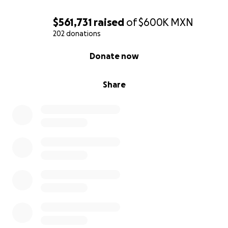
$561,731
raised
of
$600K
MXN
202 donations
0% complete
Donate now
Share