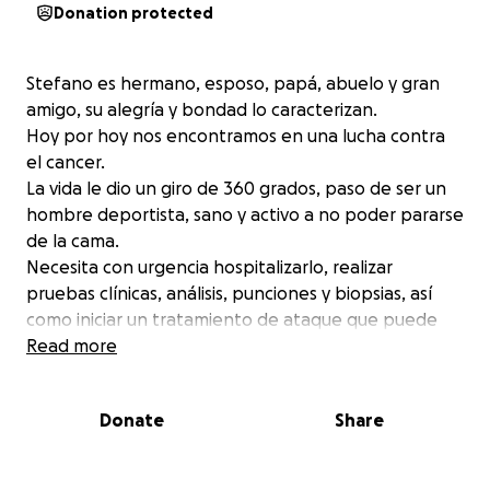
Donation protected
Stefano es hermano, esposo, papá, abuelo y gran
amigo, su alegría y bondad lo caracterizan.
Hoy por hoy nos encontramos en una lucha contra
el cancer.
La vida le dio un giro de 360 grados, paso de ser un
hombre deportista, sano y activo a no poder pararse
de la cama.
Necesita con urgencia hospitalizarlo, realizar
pruebas clínicas, análisis, punciones y biopsias, así
como iniciar un tratamiento de ataque que puede
salvarle la vida.
Read more
Necesitamos de su ayuda. Sin ustedes esto no podrá
ser posible. Desgraciadamente no cuenta con los
Donate
Share
recursos para poder llevar acabo el tratamiento y
salir adelante. Agradecemos todo el apoyo.
Cualquier ayuda es buena.