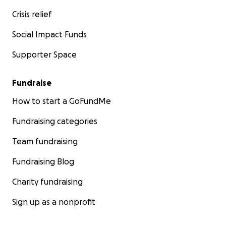
kijk op onze
Facebook
&
Instagram
.
Crisis relief
Heb je geen creditcard of problemen met de GoFundm
Social Impact Funds
pagina? Stuur een appje naar +316 10822791 en je krijgt
Supporter Space
tikkie toegestuurd!
Grote bedragen kunnen ook direct gestort worden op 
Fundraise
bankrekening van de Lion Heart Foundation, graag ond
How to start a GoFundMe
vermelding van de crowdfundingsactie: Stichting Lion H
Foundation, Triodos Bank, NL93TRIO0254840256
Fundraising categories
Team fundraising
Fundraising Blog
Charity fundraising
Sign up as a nonprofit