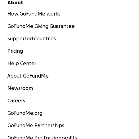
About
How GoFundMe works
GoFundMe Giving Guarantee
Supported countries
Pricing
Help Center
About GoFundMe
Newsroom
Careers
GoFundMe.org
GoFundMe Partnerships
GoFundMe Pro for nonprofits