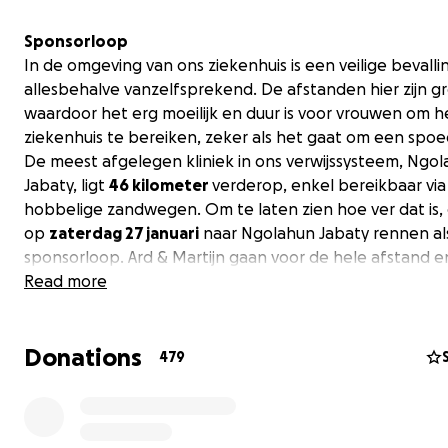
Sponsorloop
In de omgeving van ons ziekenhuis is een veilige bevalli
allesbehalve vanzelfsprekend. De afstanden hier zijn gr
waardoor het erg moeilijk en duur is voor vrouwen om h
ziekenhuis te bereiken, zeker als het gaat om een spoe
De meest afgelegen kliniek in ons verwijssysteem, Ngo
Jabaty, ligt
46 kilometer
verderop, enkel bereikbaar via
hobbelige zandwegen. Om te laten zien hoe ver dat is,
op
zaterdag 27 januari
naar Ngolahun Jabaty rennen al
sponsorloop. Ard & Martijn gaan voor de hele afstand 
ziekenhuismedewerkers rennen zo ver mogelijk mee!
Read more
Live verslag van de sponsorloop is te volgen via onze st
Donations
Instagram
&
Facebook
! Alle steun is welkom!
479