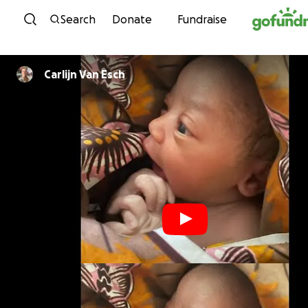
Skip to content
Search
Donate
Fundraise
Carlijn Van Esch