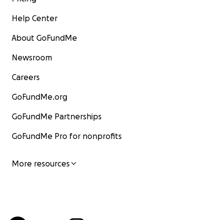
Help Center
About GoFundMe
Newsroom
Careers
GoFundMe.org
GoFundMe Partnerships
GoFundMe Pro for nonprofits
More resources