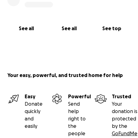
See all
See all
See top
Your easy, powerful, and trusted home for help
Easy
Powerful
Trusted
Donate
Send
Your
quickly
help
donation is
and
right to
protected
easily
the
by the
people
GoFundMe