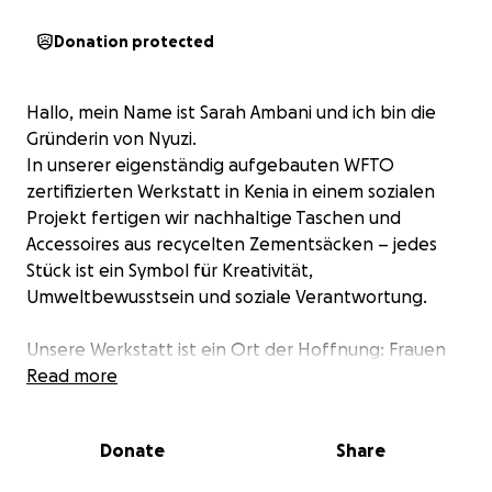
Donation protected
Hallo, mein Name ist Sarah Ambani und ich bin die
Gründerin von Nyuzi.
In unserer eigenständig aufgebauten WFTO
zertifizierten Werkstatt in Kenia in einem sozialen
Projekt fertigen wir nachhaltige Taschen und
Accessoires aus recycelten Zementsäcken – jedes
Stück ist ein Symbol für Kreativität,
Umweltbewusstsein und soziale Verantwortung.
Unsere Werkstatt ist ein Ort der Hoffnung: Frauen
erhalten hier nicht nur einen Arbeitsplatz, sondern
Read more
auch die Chance, ihre Familien zu versorgen, ihren
Kindern Bildung zu ermöglichen und ein
Donate
Share
selbstbestimmtes Leben zu führen. Zusätzliche
unterstützen wir das angeschlossene Projekt mit