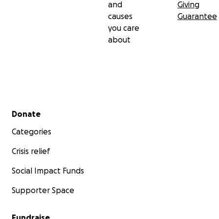
and
Giving
causes
Guarantee
you care
about
Secondary menu
Donate
Categories
Crisis relief
Social Impact Funds
Supporter Space
Fundraise