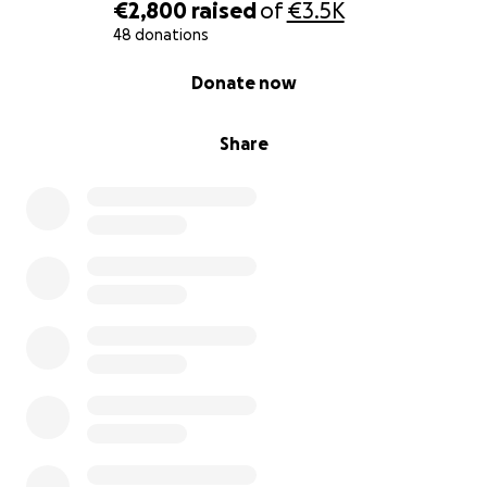
€2,800
raised
of
€3.5K
48 donations
0% complete
Donate now
Share