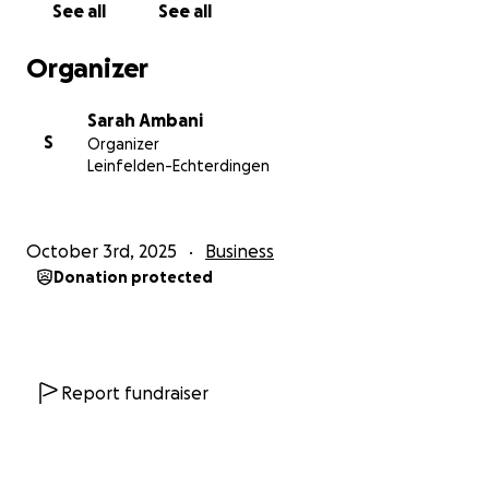
See all
See all
– alles Schritte, die uns langfristig stärken und neue
Möglichkeiten eröffnen. Wir möchten weiterhin
Organizer
Produkte herstellen die fair und nachhaltig sind und
die ganz besondere Geschichten erzählen.
Sarah Ambani
S
Organizer
Damit unsere Frauen in dieser Übergangsphase ihre
Leinfelden-Echterdingen
Arbeitsplätze nicht verlieren, brauchen wir eure
Unterstützung.
October 3rd, 2025
Business
Dafür brauchen wir eure Hilfe:
Donation protected
Mit eurer Spende helft ihr die bestehende Jobs zu
sichern, unsere Strukturen zu stärken und die
nächste Entwicklungsphase von Nyuzi möglich zu
machen.
Report fundraiser
Lasst uns gemeinsam Arbeitsplätze für Frauen in
Kenia erhalten und Zukunftsperspektiven schaffen.
Jede Unterstützung zählt!