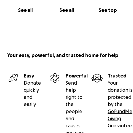
See all
See all
See top
Your easy, powerful, and trusted home for help
Easy
Powerful
Trusted
Donate
Send
Your
quickly
help
donation is
and
right to
protected
easily
the
by the
people
GoFundMe
and
Giving
causes
Guarantee
you care