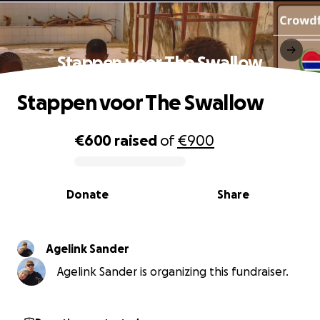
Stappen voor The Swallow
Stappen voor The Swallow
€600
raised
of
€900
0% complete
Donate
Share
Agelink Sander
Agelink Sander is organizing this fundraiser.