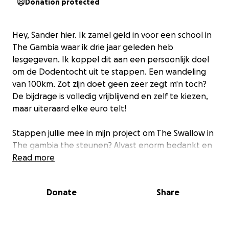
Donation protected
Hey, Sander hier. Ik zamel geld in voor een school in
The Gambia waar ik drie jaar geleden heb
lesgegeven. Ik koppel dit aan een persoonlijk doel
om de Dodentocht uit te stappen. Een wandeling
van 100km. Zot zijn doet geen zeer zegt m'n toch?
De bijdrage is volledig vrijblijvend en zelf te kiezen,
maar uiteraard elke euro telt!
Stappen jullie mee in mijn project om The Swallow in
The gambia the steunen? Alvast enorm bedankt en
delen mag uiteraard. ;)
Read more
Donate
Share