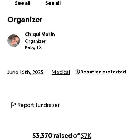
See all
See all
Today, I turn to you with an open heart. I’ve created
this campaign in hopes of raising funds to cover
Organizer
medical expenses, essential bills, and basic daily
needs while I continue to fight for my health.
Chiqui Marin
Organizer
Any help, no matter how small, would mean the
Katy, TX
world to me. I would also be deeply grateful if you
could share this campaign with others who might be
able to help.
June 16th, 2025
Medical
Donation protected
Thank you for taking the time to read my story.
Thank you for your support, your prayers, and for
being by my side during this incredibly difficult
journey.
Report fundraiser
Hola, mi nombre es chiqui como todos me conocen y,
con mucha humildad, me acerco a ustedes para
$3,370
raised
of
$7K