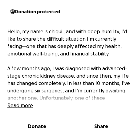
Donation protected
Hello, my name is chiqui , and with deep humility, I’d
like to share the difficult situation I’m currently
facing—one that has deeply affected my health,
emotional well-being, and financial stability.
A few months ago, I was diagnosed with advanced-
stage chronic kidney disease, and since then, my life
has changed completely. In less than 10 months, I’ve
undergone six surgeries, and I’m currently awaiting
another one. Unfortunately, one of these
procedures severely injured my urethra, causing
Read more
ongoing complications. I now rely on constant use of
catheters to urinate, which causes extreme
Donate
Share
discomfort and pain.