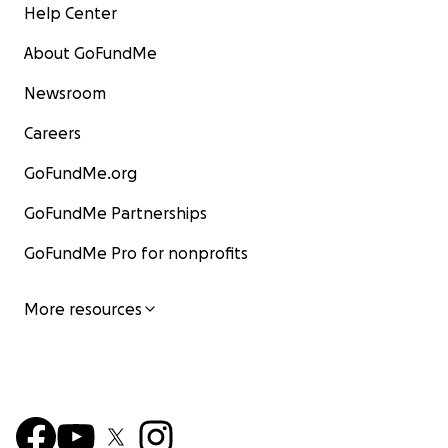
Help Center
About GoFundMe
Newsroom
Careers
GoFundMe.org
GoFundMe Partnerships
GoFundMe Pro for nonprofits
More resources