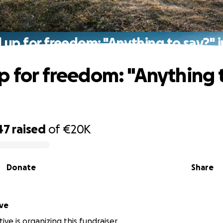
 up for freedom: "Anything to say?" i
p for freedom: "Anything 
47
raised
of
€20K
Donate
Share
ive
ive is organizing this fundraiser.