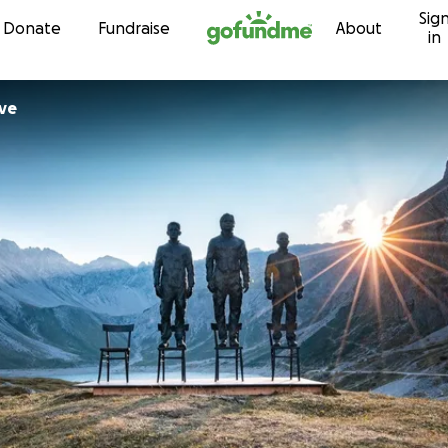
Sig
Skip to content
Donate
Fundraise
About
in
ive