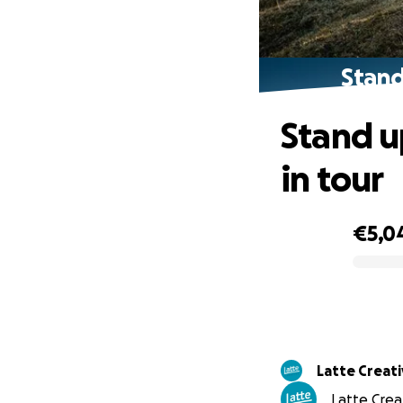
Stand
Stand u
in tour
€5,0
0% complete
Latte Creat
Latte Creat