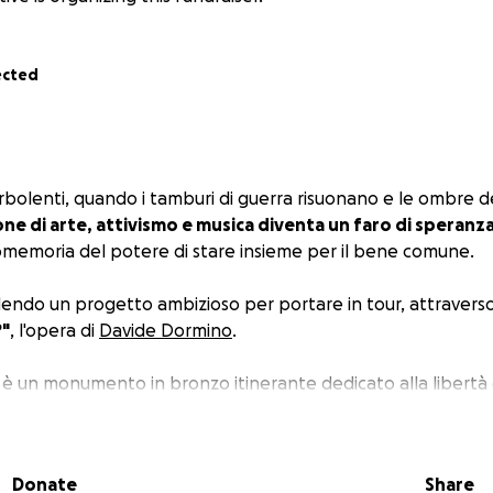
ected
rbolenti, quando i tamburi di guerra risuonano e le ombre de
ione di arte, attivismo e musica diventa un faro di speranz
romemoria del potere di stare insieme per il bene comune.
ndo un progetto ambizioso per portare in tour, attraverso l
?"
, l'opera di
Davide Dormino
.
 è un monumento in bronzo itinerante dedicato alla libertà 
si muove, al contrario dei classici monumenti da piedistall
Donate
Share