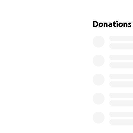
Donations
Tre icone della n
Snowden
, che at