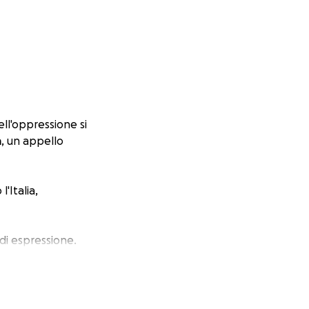
ll'oppressione si
a
, un appello
'Italia,
di espressione.
o che si vedono