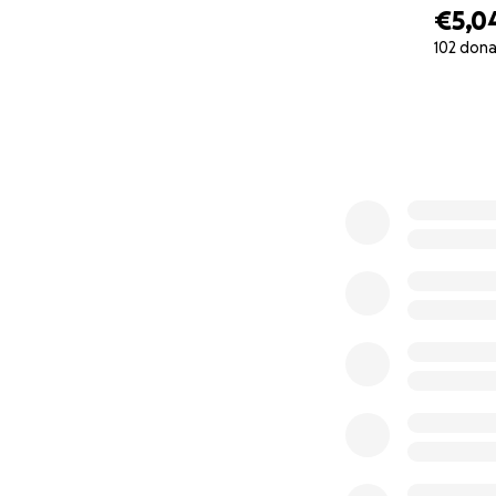
€5,0
Fai Parte del Mo
102 dona
Il tuo contributo 
0% complete
l'occasione di fa
per la verità, la g
Con Ogni Donazio
Uniamoci per rend
nell'azione collet
indipendentemente
voce e un passo v
Unisciti a noi in 
Stai in piedi, sti
___________
Chi siamo?