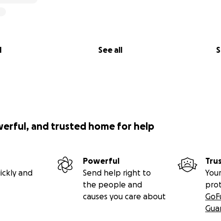
 è un artista visivo di fama internazionale e autore dell'oper
a
, è un campaigner e attivista che si batte da sempre per i di
 Latte Creative, la prima Social Impact Agency in Italia.
l
See all
S
possibile solo grazie al sostegno di attivisti di Free Assange
omitato per la Liberazione di Julian Assange, Free Assange 
werful, and trusted home for help
Powerful
Tru
t times, when the drums of war sound and the shadows of 
ickly and
Send help right to
Your
ion of art, activism, and music becomes a beacon of hope, a
the people and
pro
f the power of standing together
for the common good.
causes you care about
GoF
Gua
on an ambitious project to tour Italy with "
Anything to Sa