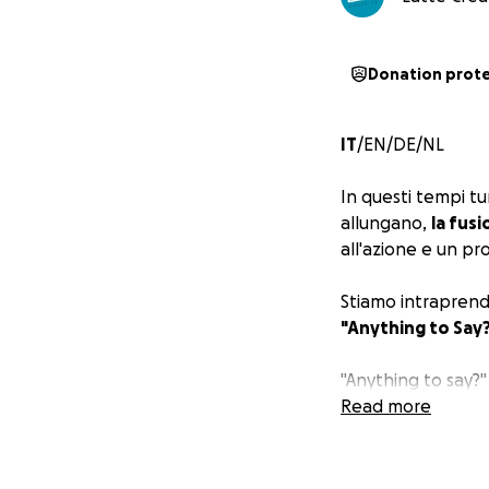
Donation prot
IT
/EN/DE/NL
In questi tempi tu
allungano,
la fus
all'azione e un p
Stiamo intraprende
"Anything to Say
"Anything to say?"
Poggia a terra e 
Read more
nelle piazze.