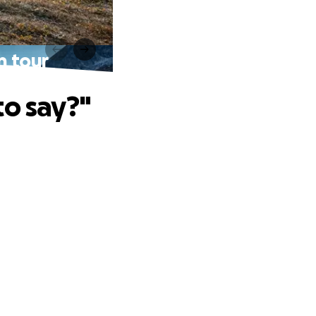
n tour
to say?"