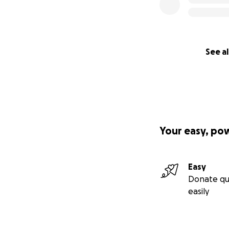
Davide Dormino
,
say?”
Salvatore Barber
pace. Fondatore di
See al
Questo progetto è 
Assange Napoli, C
______________
Your easy, po
IT/
EN
/DE/NL
Easy
In these turbulen
Donate qu
lengthen,
the fus
easily
and a reminder o
We are embarking 