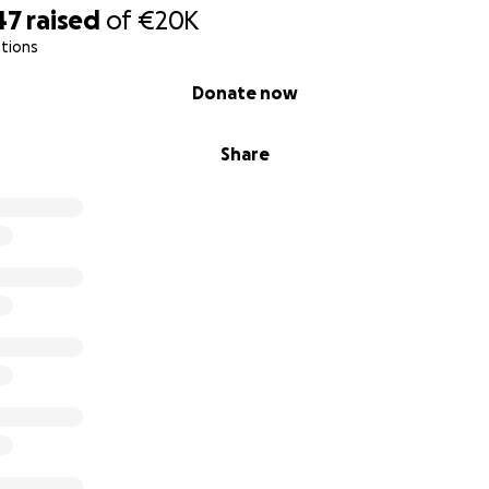
47
raised
of
€20K
vimento
tions
supporterà anche l'amplificazione del messaggio di libertà 
Donate now
r parte di qualcosa di monumentale:
un movimento che riech
iustizia e l'impatto profondo dell'arte nell'iniziare ogni cam
Share
ne, Uno Stand per la Libertà
ere questo tour una grande realtà, dimostrando quanta forz
tiva e nel potere trasformativo dell'arte.
La tua donazione,
 dalla grandezza, è uno stand per la libertà, una voce p
erso un futuro dove la verità prevale.
questo viaggio.
amo insieme e facciamo la storia.