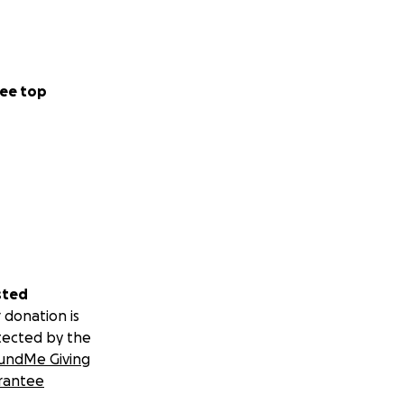
a “Anything to
ritti e per la
ee top
 Italia, Free
Bologna.
sted
oppression
 donation is
 call to action,
tected by the
undMe Giving
rantee
y?
", a work by