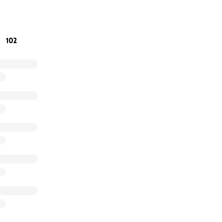
102
ostra contemporaneità -
Julian Assange, Chelsea Manning 
traverso la piattaforma di WikiLeaks hanno rivelato crimini d