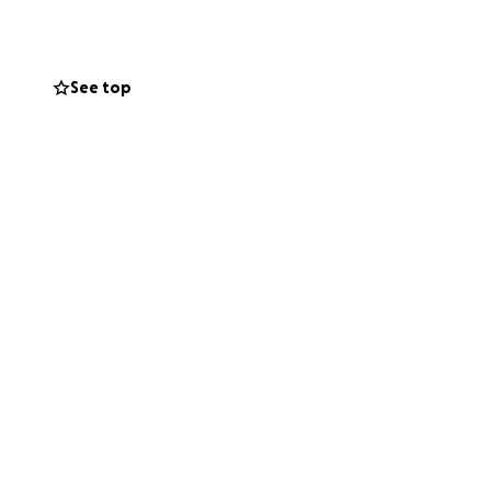
See top
a Edward
i guerra e abusi