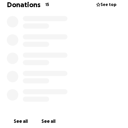
Ognuno può dare quello che sente/riesce incluso
Donations
15
See top
preghiere e pensieri positivi
Grazie a tutti
See all
See all