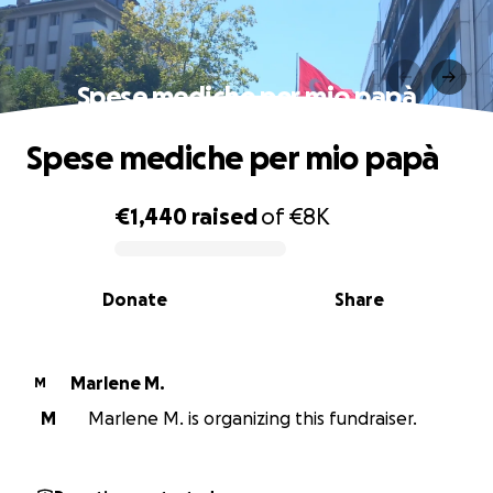
Spese mediche per mio papà
Spese mediche per mio papà
€1,440
raised
of
€8K
0% complete
Donate
Share
Marlene M.
M
M
Marlene M. is organizing this fundraiser.