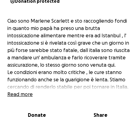
Donation protected
Ciao sono Marlene Scarlett e sto raccogliendo fondi
in quanto mio papà ha preso una brutta
intossicazione alimentare mentre era ad Istanbul , l'
intossicazione si è rivelata così grave che un giorno in
più forse sarebbe stato fatale, dall italia sono riuscita
a mandare un' ambulanza e farlo ricoverare tramite
assicurazione, lo stesso giorno sono venuta qui.
Le condizioni erano molto critiche , le cure stanno
funzionando anche se la guarigione è lenta. Stiamo
cercando di renderlo stabile per poi tornare in Italia.
Lo staff è stato fenomenale, lo stanno curando
Read more
molto bene ma il conto da pagare è alto,
l'assicurazione ha pagato un solo giorno..quindi mi
Donate
Share
ritrovo a chiedere aiuto, a chi volesse partecipare
alle spese mediche , a chi conosce mio papà e
vorrebbe aiutare.