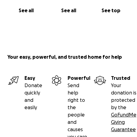
See all
See all
See top
Your easy, powerful, and trusted home for help
Easy
Powerful
Trusted
Donate
Send
Your
quickly
help
donation is
and
right to
protected
easily
the
by the
people
GoFundMe
and
Giving
causes
Guarantee
you care