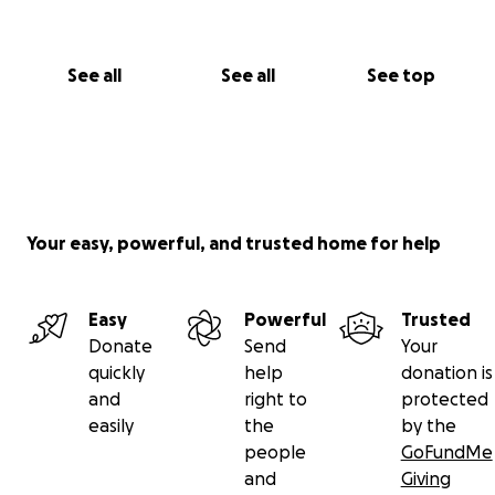
Die Spenden werden zweckgemäß verwendet für:
-Hausumbaumaßnahmen
-Reha Technik / Ausrüstung, Zuzahlungen
See all
See all
See top
Rehamaßnahmen / Krankenkasse etc.
-Medizinische Versorgungsmittel, Medikamente,
Arztbesuche etc.
-KFZ-Umbaumaßnahmen / Anschaffungskosten
-Kraftstoff-, Park- und Übernachtungskosten für
Krankenhaus- /Reha- /Arztbesuche
Your easy, powerful, and trusted home for help
-laufende Kosten der Familie (Lebensmittel,
Miete/Hausfinanzierung, Nebenkosten) etc.
Easy
Powerful
Trusted
Donate
Send
Your
quickly
help
donation is
and
right to
protected
easily
the
by the
people
GoFundMe
and
Giving