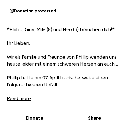
Donation protected
*Phillip, Gina, Mila (8) und Neo (3) brauchen dich!*
Ihr Lieben,
Wir als Familie und Freunde von Phillip wenden uns
heute leider mit einem schweren Herzen an euch…
Phillip hatte am 07. April tragischerweise einen
folgenschweren Unfall….
Er wurde unverzüglich mit dem Helikopter in die
Read more
Universitätsklinik Heidelberg gebracht, lag mehrere
Wochen im künstlichen Koma und musste bereits
Donate
Share
einige OP´s durchstehen.