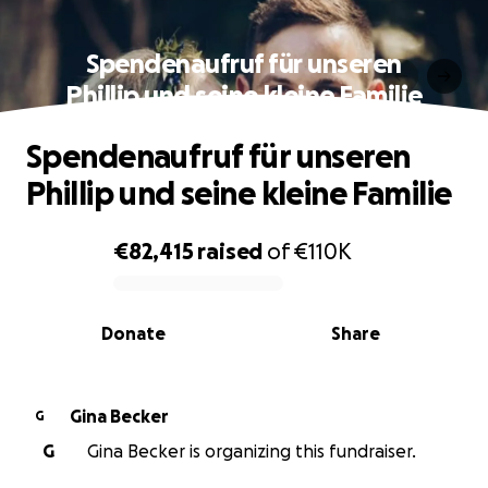
Spendenaufruf für unseren
Phillip und seine kleine Familie
Spendenaufruf für unseren
Phillip und seine kleine Familie
€82,415
raised
of
€110K
0% complete
Donate
Share
Gina Becker
G
G
Gina Becker is organizing this fundraiser.