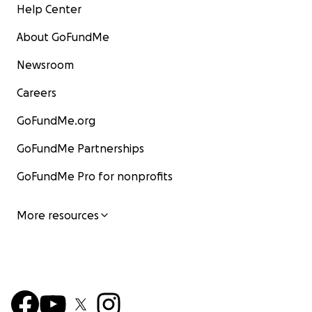
Help Center
About GoFundMe
Newsroom
Careers
GoFundMe.org
GoFundMe Partnerships
GoFundMe Pro for nonprofits
More resources