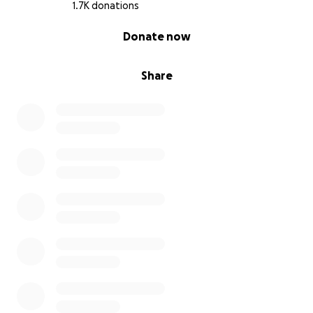
hoffnungsgebende Perspektive bieten können
1.7K donations
(Hausumbau, KFZ-Umbau, Reha Technik etc.)
0% complete
Donate now
haben wir beschlossen:
*Wir können helfen!*
Share
Jeder Beitrag, egal wie klein, wäre großartig und
wird einen anhaltenden Unterschied im Leben von
Phillip, Gina, Mila und Neo machen!
Bitte teilt diesen Aufruf und helft uns, Phillip und
seine Familie in dieser schweren Zeit zu
unterstützen.
Von Herzen Danke ♥️!!!