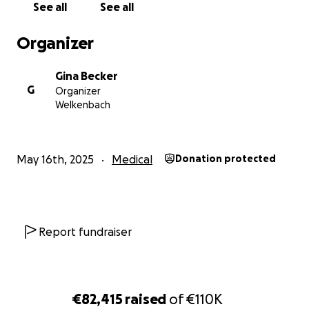
See all
See all
mit sich…
Organizer
Den Großteil der finanziellen Belastungen hat Phillip
bis zu seinem Unfall als Hauptverdiener der Familie
Gina Becker
gestemmt.
G
Organizer
Leider ist Gina durch den Unfall ebenfalls auf
Welkenbach
ungewisse Zeit gezwungen, ihren Job aufzugeben
um voll und ganz für ihren Mann und die Kinder da
zu sein…
May 16th, 2025
Medical
Donation protected
Zusätzlich zu den laufenden Kosten der Familie
entsteht leider momentan eine starke
Mehrbelastung durch die Fahrtkosten. Bei einem
Besuch fallen allein knapp 400 Fahrtkilometer an….
Report fundraiser
Damit Gina und die Kids sich in dieser Situation
wenigstens vorerst keine finanziellen Sorgen
machen müssen und wir Phillip eine
€82,415
raised
of
€110K