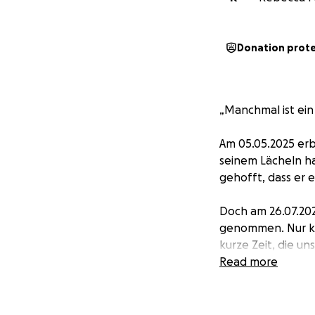
Donation prot
„Manchmal ist ein 
Am 05.05.2025 erbl
seinem Lächeln ha
gehofft, dass er e
Doch am 26.07.202
genommen. Nur kna
kurze Zeit, die u
Read more
Seine Mama ist du
sich um organisat
Trauer an euch. 