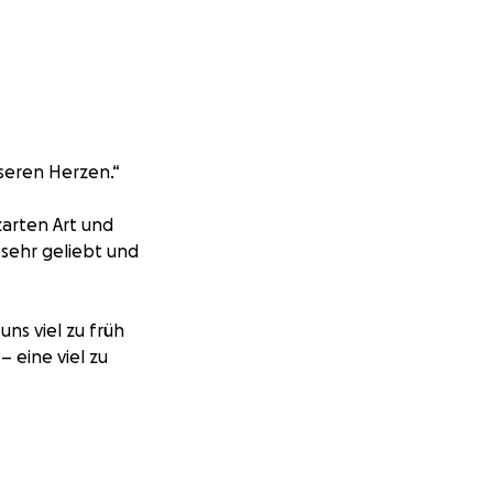
nseren Herzen.“
zarten Art und
 sehr geliebt und
ns viel zu früh
 eine viel zu
nicht in der Lage,
 voller Liebe und
hied ermöglichen