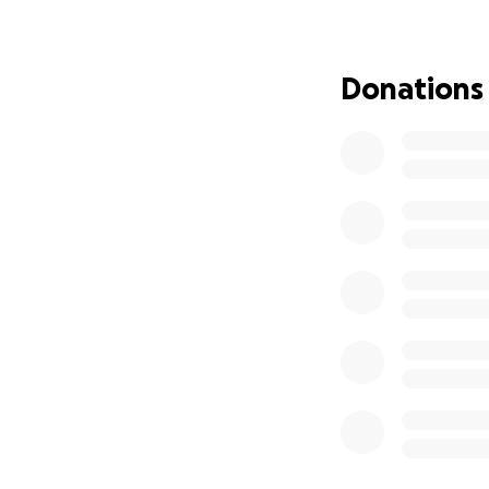
– so, wie er es ve
Die plötzliche Tr
Donations
Belastungen mit s
Wenn ihr uns in d
Hoffnung und Entl
Hier könnt ihr sp
Im Namen meiner T
Herzen:
Danke, dass ihr u
Eure Becky❤️