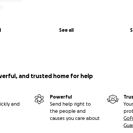
l
See all
S
werful, and trusted home for help
Powerful
Tru
ickly and
Send help right to
Your
the people and
pro
causes you care about
GoF
Gua