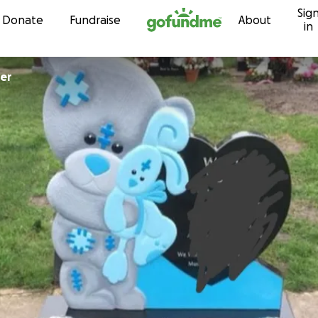
Sig
Skip to content
Donate
Fundraise
About
in
ler