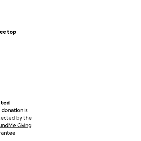
ee top
sted
 donation is
tected by the
undMe Giving
rantee