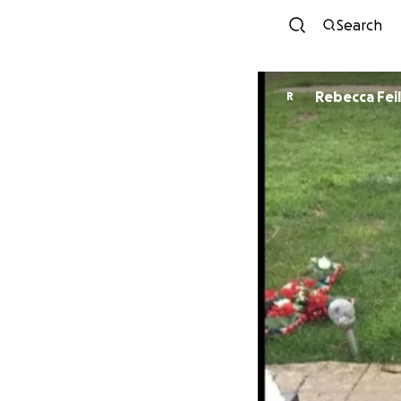
Search
Rebecca Fei
R