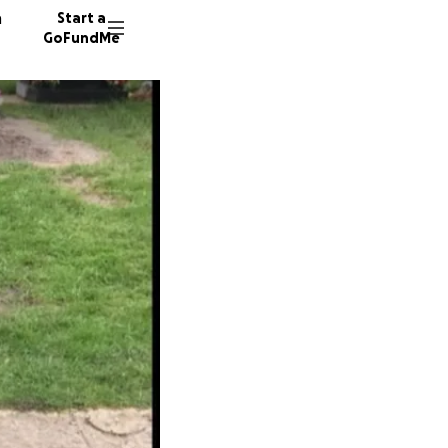
n
Start a
GoFundMe
A
17 dono