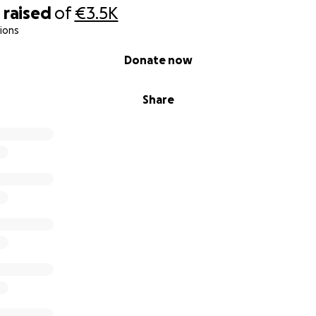
5
raised
of
€3.5K
ions
Donate now
Share