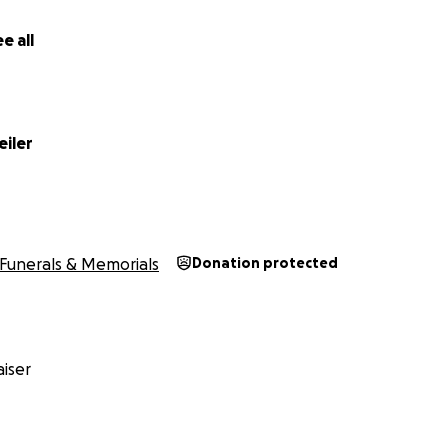
e all
eiler
Funerals & Memorials
Donation protected
iser