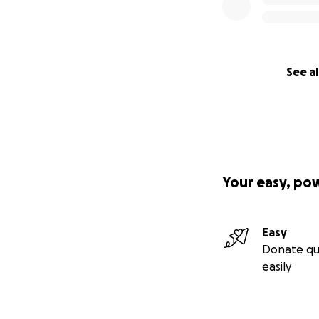
See al
Your easy, po
Easy
Donate qu
easily