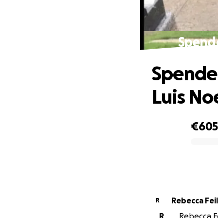
Spende
Spenden
Luis No
€60
0% complete
Rebecca Fei
R
R
Rebecca Fei