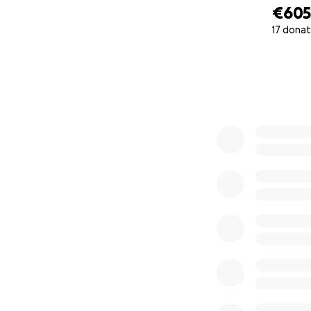
€60
17 donat
0% complete