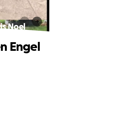
is Noel
en Engel