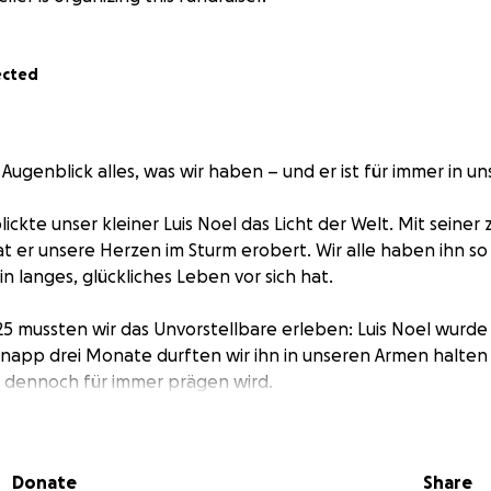
ected
Augenblick alles, was wir haben – und er ist für immer in u
ickte unser kleiner Luis Noel das Licht der Welt. Mit seiner 
t er unsere Herzen im Sturm erobert. Wir alle haben ihn so
in langes, glückliches Leben vor sich hat.
5 mussten wir das Unvorstellbare erleben: Luis Noel wurde u
pp drei Monate durften wir ihn in unseren Armen halten –
ns dennoch für immer prägen wird.
rch diesen schweren Verlust am Boden zerstört und derzeit 
orische Dinge zu kümmern. Deshalb wende ich mich als Oma
Donate
Share
Wir möchten unserem kleinen Engel einen würdevollen Absc