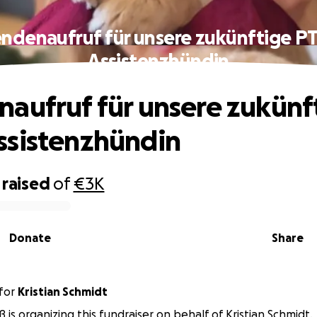
ndenaufruf für unsere zukünftige P
Assistenzhündin
aufruf für unsere zukünf
ssistenzhündin
raised
of
€3K
Donate
Share
for
Kristian Schmidt
ß is organizing this fundraiser on behalf of Kristian Schmidt.