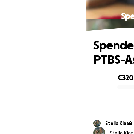
Spe
Spenden
PTBS-A
€320
0% complete
Stella Klaaß
Stella Klaa