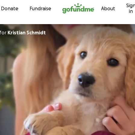
Sig
Skip to content
Donate
Fundraise
About
in
for
Kristian Schmidt