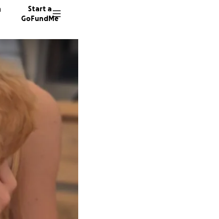
n
Start a
GoFundMe