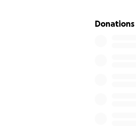
Dafür kämpfen wir
Dafür stehen wir 
Und genau diese G
Donations
unermüdlich, jede
Eine Hündin, die i
Du bist nicht falsc
Du bist nicht zu vie
Du bist nicht allei
Ich bin da. Immer.
All das möchte ic
anfühlt.
Ein Alltag, in de
einfach ein Kind z
Und dafür brauche
Damit diese Zukun