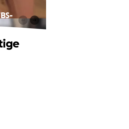
TBS-
tige