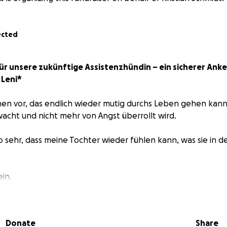
ected
r unsere zukünftige Assistenzhündin – ein sicherer Anke
 Leni*
chen vor, das endlich wieder mutig durchs Leben gehen kann
cht und nicht mehr von Angst überrollt wird.
o sehr, dass meine Tochter wieder fühlen kann, was sie in d
ein.
bt.
s gut mit mir.
Donate
Share