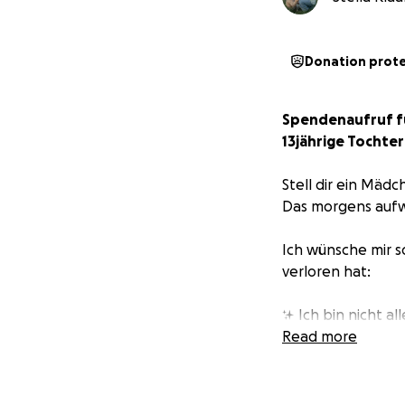
Donation prot
Spendenaufruf fü
13jährige Tochter
Stell dir ein Mäd
Das morgens aufwa
Ich wünsche mir s
verloren hat:
✨ Ich bin nicht all
✨ Ich bin sicher.
Read more
✨ Ich werde gelie
✨ Die Welt meint e