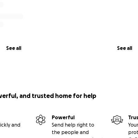
 des Welpen: 2.500 €
fung + Abschlussprüfung
See all
See all
i unserer Trainerin
l, Fahrtkosten,
 Begleitstunden über 18 Monate
werful, and trusted home for help
Powerful
Tru
ch rund
ickly and
Send help right to
Your
je nach Prüfungskosten.
the people and
pro