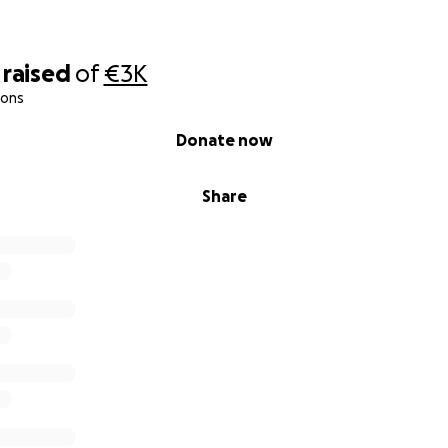
ge Wege probiert, Therapien, Klinikaufenthalte, qReha – s
er.
raised
of
€3K
sen Weg nicht alleine gehen.
ions
 wäre für sie ein echter Wendepunkt.
Donate now
iter, der ihr Nervensystem stabilisiert, sie in Stressmoment
Share
 wieder am Leben teilzunehmen – Schritt für Schritt.
reicht haben
 Glück:
aum
hat uns bereits 15.000 € zugesagt.
endlich dankbar.
sten liegen leider höher: