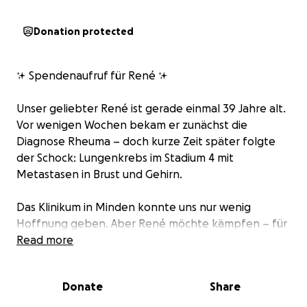
Donation protected
✨ Spendenaufruf für René ✨
Unser geliebter René ist gerade einmal 39 Jahre alt.
Vor wenigen Wochen bekam er zunächst die
Diagnose Rheuma – doch kurze Zeit später folgte
der Schock: Lungenkrebs im Stadium 4 mit
Metastasen in Brust und Gehirn.
Das Klinikum in Minden konnte uns nur wenig
Hoffnung geben. Aber René möchte kämpfen – für
seine Frau, mit der er seit seiner Jugend zusammen
Read more
ist, und für seinen 19-jährigen Sohn. Deshalb wollen
wir ihn in die renommierte Thoraxklinik in Heidelberg
Donate
Share
verlegen lassen, wo es modernere
Behandlungsmöglichkeiten gibt.