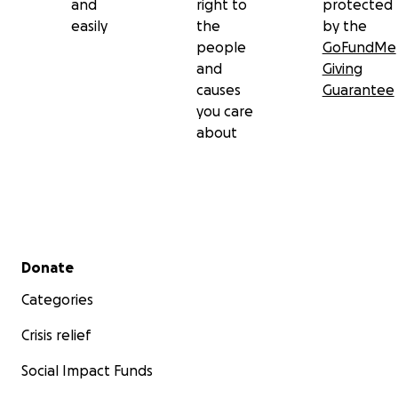
and
right to
protected
easily
the
by the
people
GoFundMe
and
Giving
causes
Guarantee
you care
about
Secondary menu
Donate
Categories
Crisis relief
Social Impact Funds