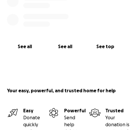
See all
See all
See top
Your easy, powerful, and trusted home for help
Easy
Powerful
Trusted
Donate
Send
Your
quickly
help
donation is