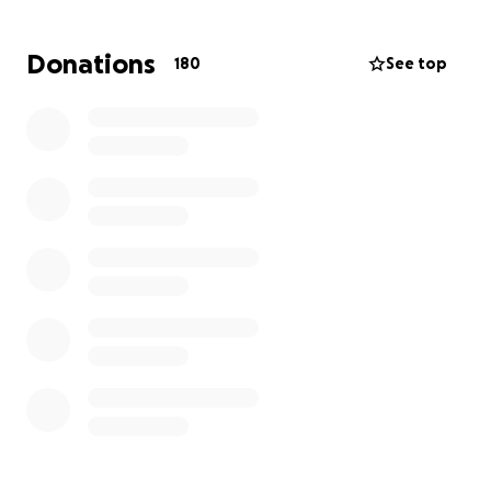
Vor gerade einmal drei Jahren haben René und sein
Donations
180
See top
Bruder ihren Vater beim Sterben begleitet. Diese
gemeinsame Erfahrung hat ihre ohnehin schon
starke Geschwisterbindung noch tiefer gemacht.
René weiß: Ohne die Nähe seines Bruders wird er
diesen schweren Weg nicht schaffen. Er braucht die
Unterstützung seiner Familie – seelisch genauso wie
medizinisch.
Doch dieser Schritt ist mit enormen Kosten
verbunden:
Einzelzimmer in Heidelberg: ca. 183 € pro Tag
Unterkunft für Angehörige vor Ort: 38–53 € pro
Nacht