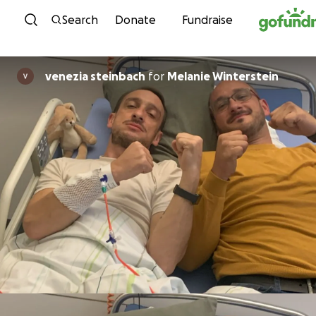
Skip to content
Search
Donate
Fundraise
venezia steinbach
for
Melanie Winterstein