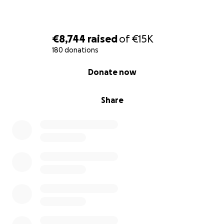
€8,744
raised
of
€15K
180 donations
0% complete
Donate now
Share