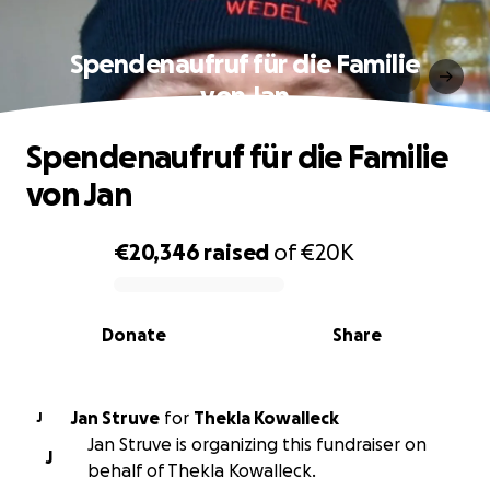
Spendenaufruf für die Familie
von Jan
Spendenaufruf für die Familie
von Jan
€20,346
raised
of
€20K
0% complete
Donate
Share
Jan Struve
for
Thekla Kowalleck
J
Jan Struve is organizing this fundraiser on
J
behalf of Thekla Kowalleck.