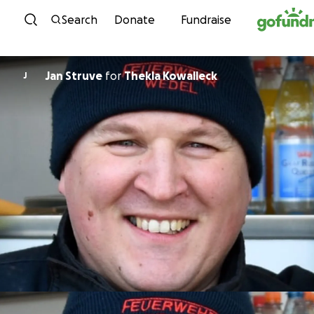
Skip to content
Search
Donate
Fundraise
Jan Struve
for
Thekla Kowalleck
J