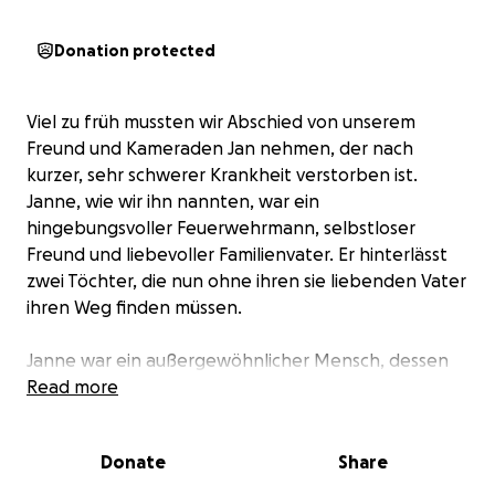
Donation protected
Viel zu früh mussten wir Abschied von unserem
Freund und Kameraden Jan nehmen, der nach
kurzer, sehr schwerer Krankheit verstorben ist.
Janne, wie wir ihn nannten, war ein
hingebungsvoller Feuerwehrmann, selbstloser
Freund und liebevoller Familienvater. Er hinterlässt
zwei Töchter, die nun ohne ihren sie liebenden Vater
ihren Weg finden müssen.
Janne war ein außergewöhnlicher Mensch, dessen
strahlendes Lachen und unermüdliches Engagement
Read more
die Feuerwehrgemeinschaft in Wedel geprägt
haben. Sein plötzlicher Verlust hat eine große Lücke
Donate
Share
in unserer Gemeinschaft hinterlassen, doch noch
größer ist die Lücke im Leben seiner Familie.