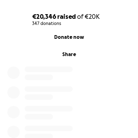
€20,346
raised
of
€20K
347 donations
0% complete
Donate now
Share