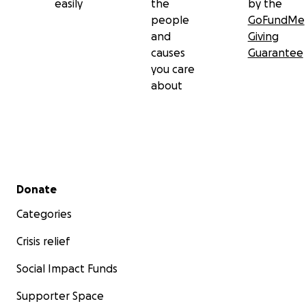
easily
the
by the
people
GoFundMe
and
Giving
causes
Guarantee
you care
about
Secondary menu
Donate
Categories
Crisis relief
Social Impact Funds
Supporter Space