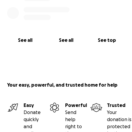
See all
See all
See top
Your easy, powerful, and trusted home for help
Easy
Powerful
Trusted
Donate
Send
Your
quickly
help
donation is
and
right to
protected