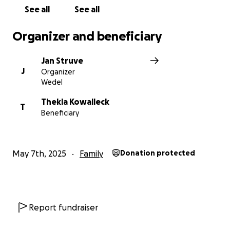
Feuerwehr Wedel danken wir von Herzen für die
See all
See all
Unterstützung!
Organizer and beneficiary
Jan Struve
J
Organizer
Wedel
Thekla Kowalleck
T
Beneficiary
May 7th, 2025
Family
Donation protected
Report fundraiser