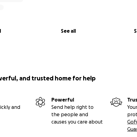
l
See all
S
werful, and trusted home for help
Powerful
Tru
ickly and
Send help right to
Your
the people and
pro
causes you care about
GoF
Gua