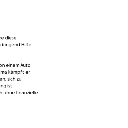
re diese
dringend Hilfe
von einem Auto
oma kämpft er
n, sich zu
ng ist
 ohne finanzielle
 einem desolaten
61 Jahre alt,
 übernimmt aber