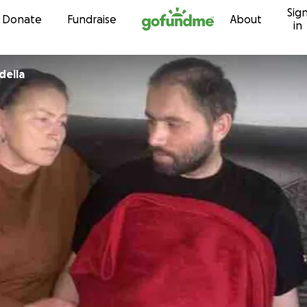
Sig
Skip to content
Donate
Fundraise
About
in
della