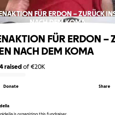
ENAKTION FÜR ERDON – ZURÜCK INS
NACH DEM KOMA
NAKTION FÜR ERDON – 
BEN NACH DEM KOMA
14
raised
of
€20K
Donate
Share
della
idella is organizing this fundraiser.