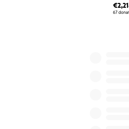
€2,2
67 dona
0% complete