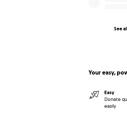
See al
Your easy, po
Easy
Donate qu
easily