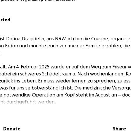
ected
st Dafina Dragidella, aus NRW, ich bin die Cousine, organisie
 Erdon und möchte euch von meiner Familie erzählen, die 
.
e alt. Am 4. Februar 2025 wurde er auf dem Weg zum Friseur 
tt dabei ein schweres Schädeltrauma. Nach wochenlangem K
urück ins Leben. Er muss wieder lernen zu sprechen, zu esse
as für uns selbstverständlich ist. Die medizinische Versorgu
e notwendige Operation am Kopf steht im August an – doch
icht durchgeführt werden.
 in Mitrovica in unzumutbaren Verhältnissen.
Das Haus ist in
, keine Isolierung, keine Heizung, Rattenbefall.
Die Mutter, 
Donate
Share
 und kämpft selbst noch mit den gesundheitlichen Folgen,