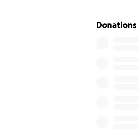
rund um die Uhr d
Die Familie hat n
Donations
und Strom sind ka
Im Kosovo gibt es
Pflegehilfe, kein
komplett privat 
Erdon hat bis zum
finanziell über Wa
Wir sammeln Spen
• langfristig: ei
• die lebensnotw
• Medikamente, ei
• Kleidung, Nahru
• Reparaturarbeit