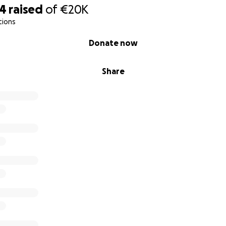
14
raised
of
€20K
tions
Donate now
Share