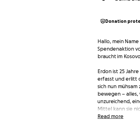
Donation prot
Hallo, mein
Name i
Spendenaktion von
braucht
im Kosovo
Erdon ist 25 Jahr
erfasst und erli
sich nun mühsam z
bewegen – alles, w
unzureichend, ein
Mittel kann sie n
Read more
Seine Familie lebt
Zustand: Schimmel
hatte Brustkrebs