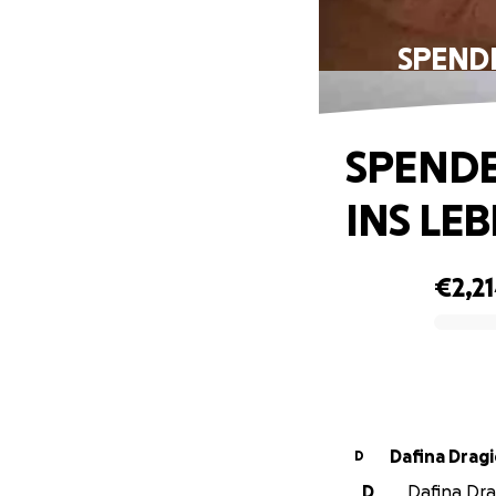
SPEND
SPENDE
INS LE
€2,2
0% complete
Dafina Dragi
D
D
Dafina Drag