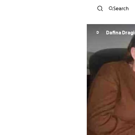
Search
Dafina Dragi
D