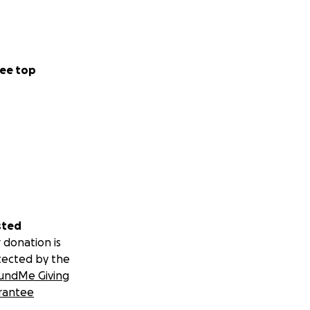
ee top
sted
 donation is
tected by the
undMe Giving
rantee