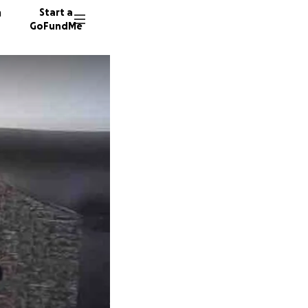
n
Start a
GoFundMe
H
67 dono