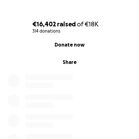
€16,402
raised
of
€18K
314 donations
0% complete
Donate now
Share