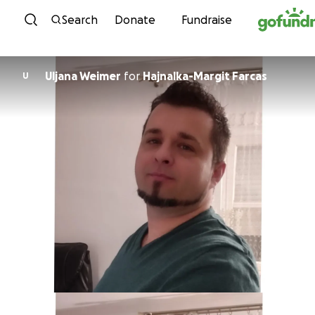
Skip to content
Search
Donate
Fundraise
Uljana Weimer
for
Hajnalka-Margit Farcas
U