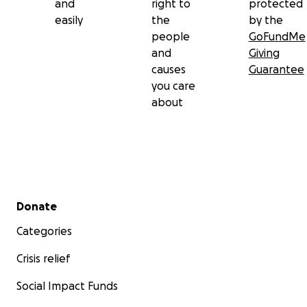
and
right to
protected
easily
the
by the
people
GoFundMe
and
Giving
causes
Guarantee
you care
about
Secondary menu
Donate
Categories
Crisis relief
Social Impact Funds