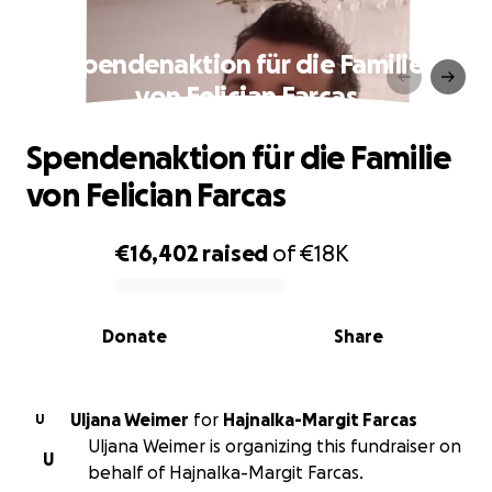
Spendenaktion für die Familie
von Felician Farcas
Spendenaktion für die Familie
von Felician Farcas
€16,402
raised
of
€18K
0% complete
Donate
Share
Uljana Weimer
for
Hajnalka-Margit Farcas
U
Uljana Weimer is organizing this fundraiser on
U
behalf of Hajnalka-Margit Farcas.