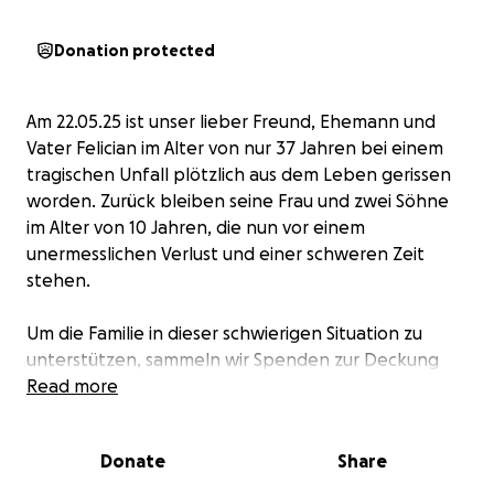
Donation protected
Am 22.05.25 ist unser lieber Freund, Ehemann und
Vater Felician im Alter von nur 37 Jahren bei einem
tragischen Unfall plötzlich aus dem Leben gerissen
worden. Zurück bleiben seine Frau und zwei Söhne
im Alter von 10 Jahren, die nun vor einem
unermesslichen Verlust und einer schweren Zeit
stehen.
Um die Familie in dieser schwierigen Situation zu
unterstützen, sammeln wir Spenden zur Deckung
der Beerdigungskosten. Jeder Beitrag – ob groß
Read more
oder klein – hilft, die finanzielle Last ein wenig zu
lindern und der Familie Raum für Trauer und Abschied
Donate
Share
zu geben.