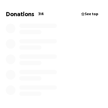
Wir danken euch von Herzen für eure Anteilnahme
und Unterstützung.
Donations
314
See top