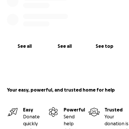
See all
See all
See top
Your easy, powerful, and trusted home for help
Easy
Powerful
Trusted
Donate
Send
Your
quickly
help
donation is