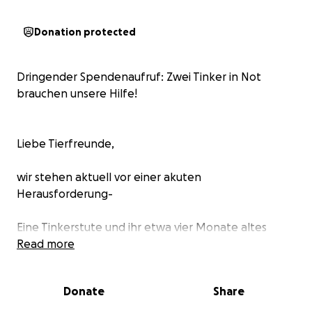
Donation protected
Dringender Spendenaufruf: Zwei Tinker in Not
brauchen unsere Hilfe!
Liebe Tierfreunde,
wir stehen aktuell vor einer akuten
Herausforderung-
Eine Tinkerstute und ihr etwa vier Monate altes
Fohlen sind in einem kritischen Zustand und
Read more
brauchen dringend unsere Unterstützung.
Beide Tiere sind extrem scheu, stark verwurmt, die
Donate
Share
Mutterstute ist voller Kletten, beide haben
entzündete Augen und sind unterernährt.