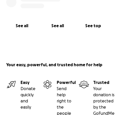
See all
See all
See top
Your easy, powerful, and trusted home for help
Easy
Powerful
Trusted
Donate
Send
Your
quickly
help
donation is
and
right to
protected
easily
the
by the
people
GoFundMe