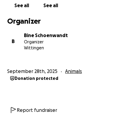
• Jeder Euro bringt uns dem Ziel näher.
See all
See all
• Auch das Teilen dieser Kampagne unterstützt uns
enorm.
Organizer
Wir danken euch sehr für jede Unterstützung.
Bine Schoenwandt
Hier auf der Kampagne werden wir regelmäßig
B
Organizer
Updates zu den beiden einstellen.
Wittingen
Vielen lieben Dank ❤️
September 28th, 2025
Animals
Donation protected
Report fundraiser