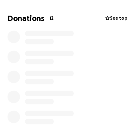
Sie benötigen dringend tierärztliche Versorgung,
Fürsorge und endlich einen Ort, an dem sie zur Ruhe
Donations
12
See top
kommen dürfen und liebe erfahren. Gemeinsam mit
anderen Stuten und Fohlen.
Die Situation:
Wir haben uns bereits Geld geliehen, um das Fohlen
in Sicherheit zu bringen. Jetzt müssen wir noch die
Mutterstute freikaufen und die geliehene Summe
zurückzahlen. Zusätzlich rechnen wir mit hohen
Tierarztkosten, die wir allein nicht tragen können.
Gesamtbedarf: 1.900 €
Nur so können wir beide Pferde dauerhaft sichern
und ihnen eine echte Chance geben.
So könnt ihr helfen: