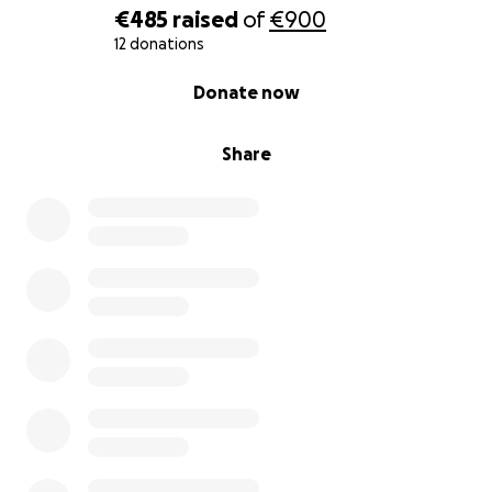
€485
raised
of
€900
12 donations
0% complete
Donate now
Share