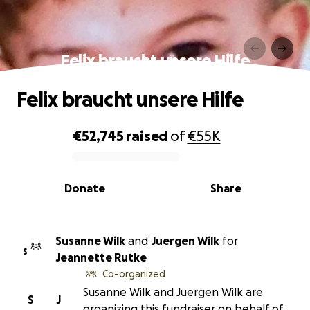
Felix braucht unsere Hilfe
Felix braucht unsere Hilfe
€52,745
raised
of
€55K
0% complete
Donate
Share
Susanne Wilk
and
Juergen Wilk
for
S
Jeannette Rutke
Co-organized
Susanne Wilk and Juergen Wilk are
S
J
organizing this fundraiser on behalf of