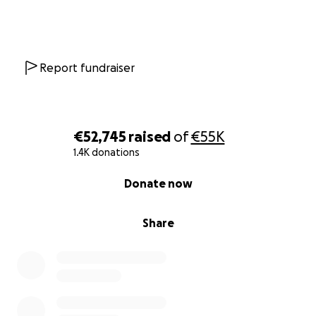
Report fundraiser
€52,745
raised
of
€55K
1.4K donations
0% complete
Donate now
Share