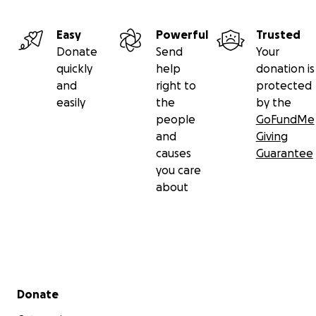
Easy
Powerful
Trusted
Donate
Send
Your
quickly
help
donation is
and
right to
protected
easily
the
by the
people
GoFundMe
and
Giving
causes
Guarantee
you care
about
Secondary menu
Donate