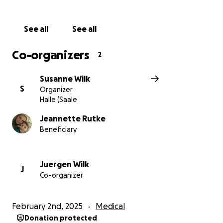
Geschichte oder einfach durch gute Gedanken und
Gebete. Gemeinsam können wir etwas Licht in diese
See all
See all
dunkle Zeit bringen und unserem Felix zeigen, dass
die Welt voller Liebe und Mitgefühl ist.
Co-organizers
2
Von ganzem Herzen danken wir Ihnen für Ihre Hilfe
Susanne Wilk
und Ihre Anteilnahme. ❤️
S
Organizer
Halle (Saale
Jeannette Rutke
Beneficiary
Juergen Wilk
J
Co-organizer
February 2nd, 2025
Medical
Donation protected