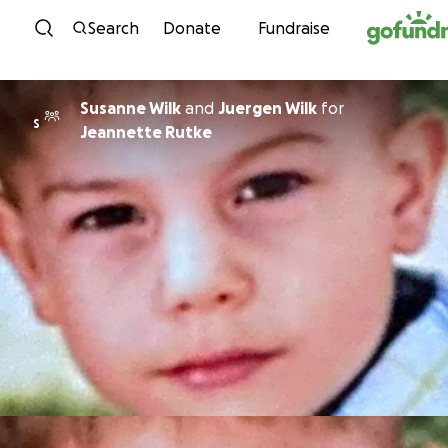
Skip to content
Search
Donate
Fundraise
Susanne Wilk
and
Juergen Wilk
for
S
Jeannette Rutke