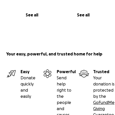
See all
See all
Your easy, powerful, and trusted home for help
Easy
Powerful
Trusted
Donate
Send
Your
quickly
help
donation is
and
right to
protected
easily
the
by the
people
GoFundMe
and
Giving
causes
Guarantee