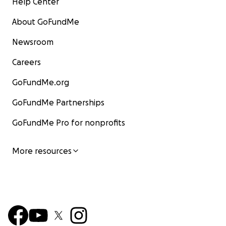
Help Center
About GoFundMe
Newsroom
Careers
GoFundMe.org
GoFundMe Partnerships
GoFundMe Pro for nonprofits
More resources