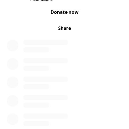
0% complete
Donate now
Share