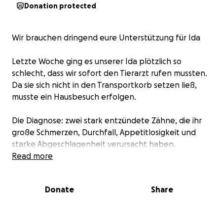
Donation protected
Wir brauchen dringend eure Unterstützung für Ida
Letzte Woche ging es unserer Ida plötzlich so
schlecht, dass wir sofort den Tierarzt rufen mussten.
Da sie sich nicht in den Transportkorb setzen ließ,
musste ein Hausbesuch erfolgen.
Die Diagnose: zwei stark entzündete Zähne, die ihr
große Schmerzen, Durchfall, Appetitlosigkeit und
starke Abgeschlagenheit verursacht haben.
Zunächst wurde sie mit Medikamenten und
Read more
Schmerzmitteln stabilisiert.
Donate
Share
Ein OP-Termin wurde schnell angesetzt – doch der
erste Kostenvoranschlag lag bei ca. 1.500 Euro, was
für uns finanziell einfach nicht sofort machbar war.