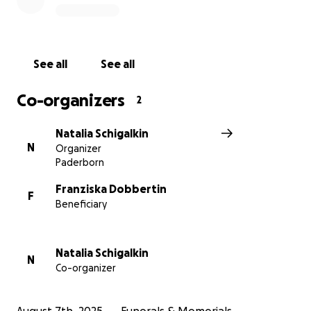
See all
See all
Co-organizers
2
Natalia Schigalkin
N
Organizer
Paderborn
Franziska Dobbertin
F
Beneficiary
Natalia Schigalkin
N
Co-organizer