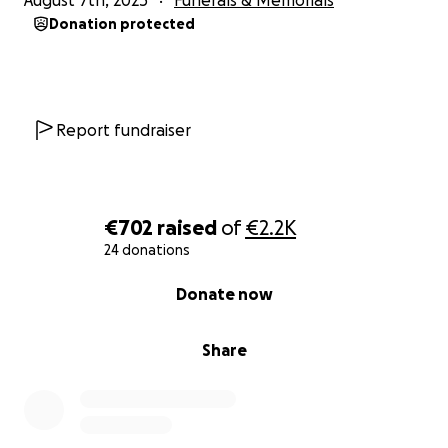
August 7th, 2025
Funerals & Memorials
Donation protected
Report fundraiser
€702
raised
of
€2.2K
24 donations
0% complete
Donate now
Share