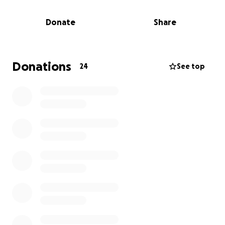
ertragen.
Unsere Herzen sind schwer in dieser Zeit und wir
Donate
Share
würden uns sehr freuen über ein wenig Hilfe.
Donations
24
See top