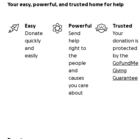
Your easy, powerful, and trusted home for help
Easy
Powerful
Trusted
Donate
Send
Your
quickly
help
donation is
and
right to
protected
easily
the
by the
people
GoFundMe
and
Giving
causes
Guarantee
you care
about
Secondary menu