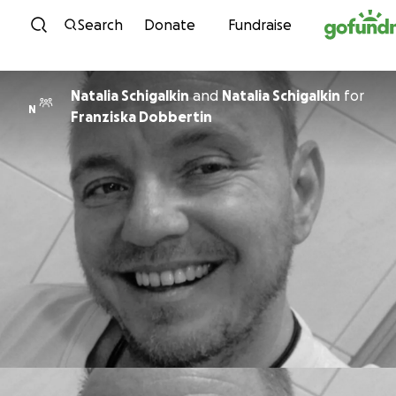
Skip to content
Search
Donate
Fundraise
Natalia Schigalkin
and
Natalia Schigalkin
for
N
Franziska Dobbertin