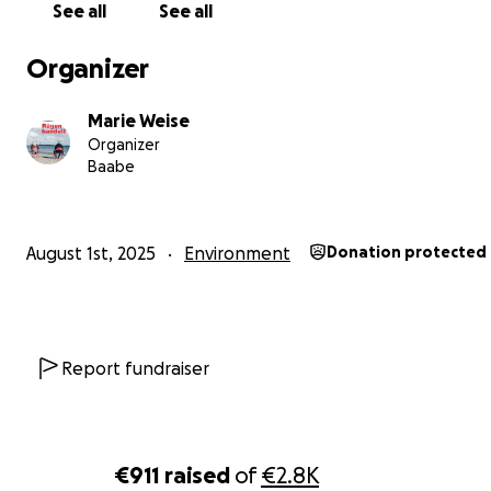
See all
See all
Jetzt spenden. Jetzt handeln. Für Natur. Für alle.
Organizer
Dank Deiner Spende, können wir auch in Zukunft weite
nachhaltige Projekte Inselweit unterstützen und selbst
Marie Weise
realisieren.
Organizer
Baabe
August 1st, 2025
Environment
Donation protected
Report fundraiser
€911
raised
of
€2.8K