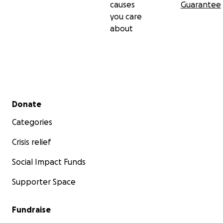
causes
Guarantee
you care
about
Secondary menu
Donate
Categories
Crisis relief
Social Impact Funds
Supporter Space
Fundraise