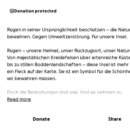
Donation protected
Rügen in seiner Ursprünglichkeit beschützen – die Natu
bewahren. Gegen Umweltzerstörung. Für unsere Insel.
Rügen – unsere Heimat, unser Rückzugsort, unser Natur
Von majestätischen Kreidefelsen über artenreiche Küs
bis zu stillen Boddenlandschaften – diese Insel ist mehr 
ein Fleck auf der Karte. Sie ist ein Symbol für die Schönhe
wir bewahren müssen.
Doch die Bedrohungen sind real. Und sie nehmen zu.
Read more
LNG-Terminals an der Küste, klimaschädlich und ökologis
Lebensräume weichen Beton und Profit.
Donate
Share
Die Stimme der Natur wird leiser – aber unsere wird laut