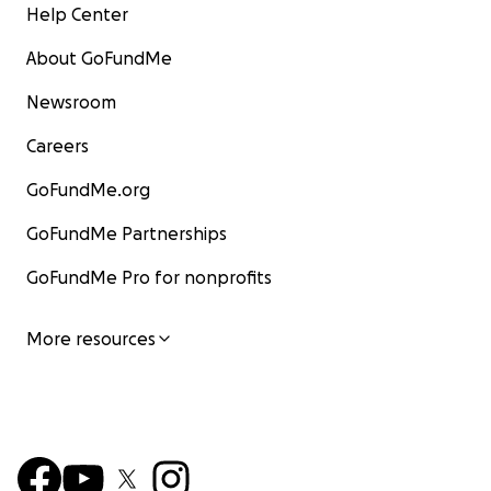
Help Center
About GoFundMe
Newsroom
Careers
GoFundMe.org
GoFundMe Partnerships
GoFundMe Pro for nonprofits
More resources