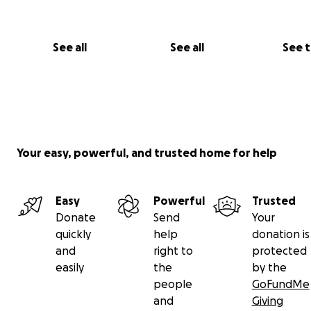
See all
See all
See 
Your easy, powerful, and trusted home for help
Easy
Powerful
Trusted
Donate
Send
Your
quickly
help
donation is
and
right to
protected
easily
the
by the
people
GoFundMe
and
Giving