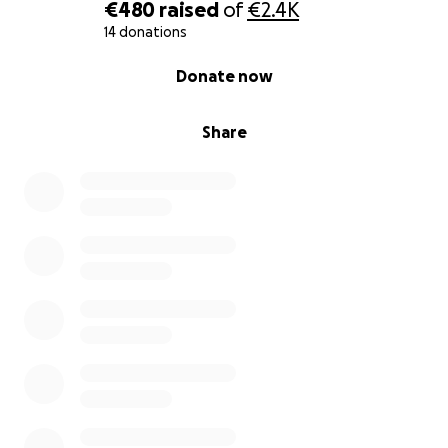
€480
raised
of
€2.4K
14 donations
0% complete
Donate now
Share