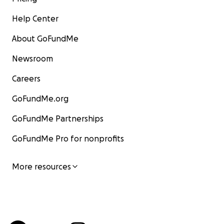
Help Center
About GoFundMe
Newsroom
Careers
GoFundMe.org
GoFundMe Partnerships
GoFundMe Pro for nonprofits
More resources