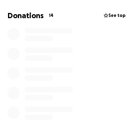
möglich:
Donations
14
See top
IPA Verbindungsstelle Villingen-Schwenningen
IBAN: DE25694500650001329144 Sparkasse
Schwarzwald-Baar
Betreff: Spende
Danke für Eure Hilfe, auch kleine Beträge helfen :-)
Die IPA darf keine Spendenbescheinigungen
ausstellen. Bis 300 € reicht dem Finanzamt jedoch
ein Kontoauszug, falls es überprüft wird.