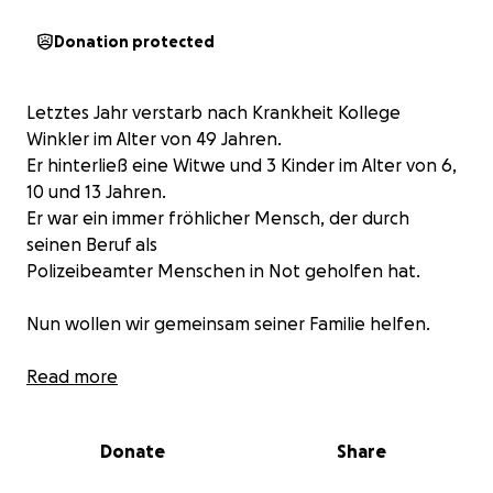
Donation protected
Letztes Jahr verstarb nach Krankheit Kollege
Winkler im Alter von 49 Jahren.
Er hinterließ eine Witwe und 3 Kinder im Alter von 6,
10 und 13 Jahren.
Er war ein immer fröhlicher Mensch, der durch
seinen Beruf als
Polizeibeamter Menschen in Not geholfen hat.
Nun wollen wir gemeinsam seiner Familie helfen.
Ebenfalls wollen wir Kolleginnen und Kollegen von
Read more
einem Revier nach einem psychisch belastenden
Einsatz etwas gutes tun.
Donate
Share
Auch ist eine Überweisung auf das Bankkonto