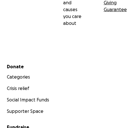
and
Giving
causes
Guarantee
you care
about
Secondary menu
Donate
Categories
Crisis relief
Social Impact Funds
Supporter Space
Fundraise