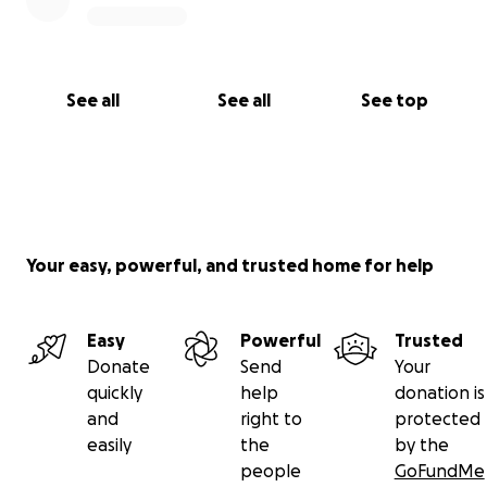
See all
See all
See top
Your easy, powerful, and trusted home for help
Easy
Powerful
Trusted
Donate
Send
Your
quickly
help
donation is
and
right to
protected
easily
the
by the
people
GoFundMe