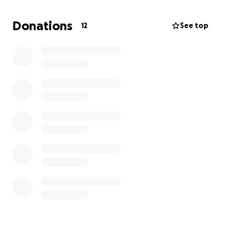
Beitrag – ob groß oder klein – bringt uns unserem
Ziel ein Stück näher.
Donations
12
See top
Wir freuen uns über jede Unterstützung und
bedanken uns schon jetzt herzlich bei allen, die uns
helfen oder unsere Aktion teilen. ❤️
Vielen Dank!
Euer Abijahrgang 2026