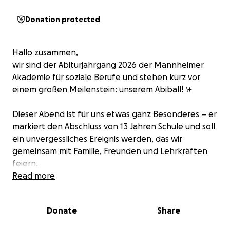
Donation protected
Hallo zusammen,
wir sind der Abiturjahrgang 2026 der Mannheimer
Akademie für soziale Berufe und stehen kurz vor
einem großen Meilenstein: unserem Abiball! ✨
Dieser Abend ist für uns etwas ganz Besonderes – er
markiert den Abschluss von 13 Jahren Schule und soll
ein unvergessliches Ereignis werden, das wir
gemeinsam mit Familie, Freunden und Lehrkräften
feiern.
Read more
Da die Organisation und Durchführung jedoch mit
hohen Kosten für Location, Musik, Technik und
Donate
Share
Dekoration verbunden ist, sammeln wir Spenden,
um unseren Abiball realisieren zu können. Jeder