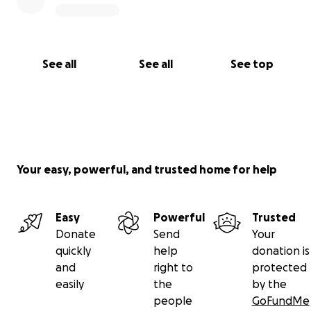
See all
See all
See top
Your easy, powerful, and trusted home for help
Easy
Powerful
Trusted
Donate
Send
Your
quickly
help
donation is
and
right to
protected
easily
the
by the
people
GoFundMe