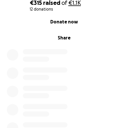
€315
raised
of
€1.1K
12 donations
0% complete
Donate now
Share