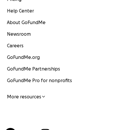
Help Center
About GoFundMe
Newsroom
Careers
GoFundMe.org
GoFundMe Partnerships
GoFundMe Pro for nonprofits
More resources