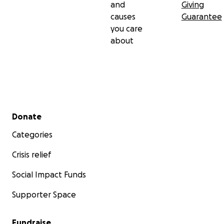
and
Giving
causes
Guarantee
you care
about
Secondary menu
Donate
Categories
Crisis relief
Social Impact Funds
Supporter Space
Fundraise