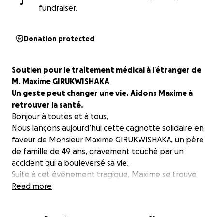
J
fundraiser.
Donation protected
Soutien pour le traitement médical à l’étranger de
M. Maxime GIRUKWISHAKA
Un geste peut changer une vie. Aidons Maxime à
retrouver la santé.
Bonjour à toutes et à tous,
Nous lançons aujourd’hui cette cagnotte solidaire en
faveur de Monsieur Maxime GIRUKWISHAKA, un père
de famille de 49 ans, gravement touché par un
accident qui a bouleversé sa vie.
Suite à cet événement tragique, Maxime se trouve
dans un état de santé très préoccupant. Les
Read more
médecins ont diagnostiqué une condition
nécessitant des soins spécialisés indisponibles au