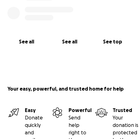
See all
See all
See top
Your easy, powerful, and trusted home for help
Easy
Powerful
Trusted
Donate
Send
Your
quickly
help
donation is
and
right to
protected