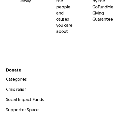
easily
the
by the
people
GoFundMe
and
Giving
causes
Guarantee
you care
about
Secondary menu
Donate
Categories
Crisis relief
Social Impact Funds
Supporter Space