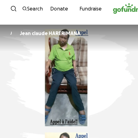
Skip to content
Search
Donate
Fundraise
Jean claude HARERIMANA
J