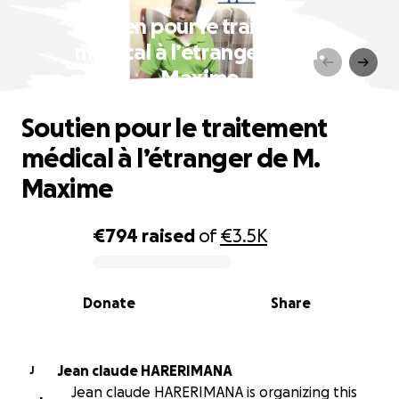
Soutien pour le traitement
médical à l’étranger de M.
Maxime
Soutien pour le traitement
médical à l’étranger de M.
Maxime
€794
raised
of
€3.5K
0% complete
Donate
Share
Jean claude HARERIMANA
J
Jean claude HARERIMANA is organizing this