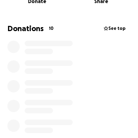
Donate
Share
Burundi, son pays de résidence. Après plusieurs
consultations, il a été orienté vers un centre médical
en Suisse, reconnu pour la prise en charge de ce
type de pathologie.
Donations
10
See top
Malheureusement, les coûts liés à cette prise en
charge sont extrêmement élevés : examens
médicaux, hospitalisation, transport sanitaire,
hébergement, et autres frais logistiques. Le
montant total s’élève à environ 12 000 €, une
somme que sa famille, déjà très mobilisée, ne peut
assumer seule.
C’est pourquoi nous faisons appel à votre
générosité.
Chaque don, même modeste, représente un pas de
plus vers l’espoir pour Maxime. Si vous ne pouvez pas
contribuer financièrement, vous pouvez aider en
partageant cette cagnotte autour de vous : chaque
partage augmente les chances de succès de cette
campagne.