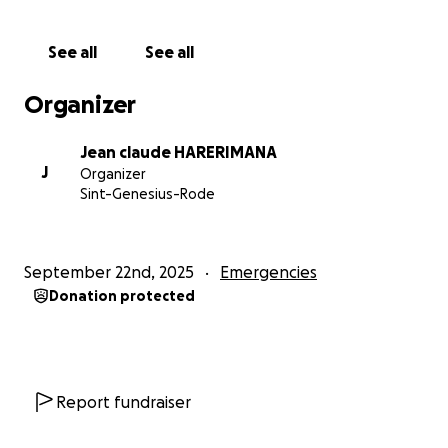
Maxime a encore tant à vivre. Donnons-lui une
chance de recevoir les soins dont il a urgemment
See all
See all
besoin.
Merci du fond du cœur pour votre bienveillance, vos
Organizer
prières, et votre solidarité.
Pour plus d’informations :
Jean claude HARERIMANA
• Burundi : +257 61 351 763
J
Organizer
• Belgique : +32 466 31 24 19
Sint-Genesius-Rode
❤️ Pour Maxime, chaque jour compte. Merci pour
votre aide.
September 22nd, 2025
Emergencies
Donation protected
Report fundraiser