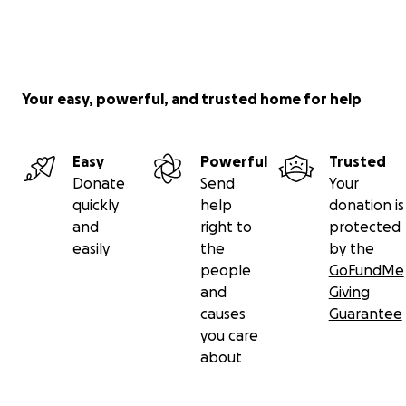
Your easy, powerful, and trusted home for help
Easy
Powerful
Trusted
Donate
Send
Your
quickly
help
donation is
and
right to
protected
easily
the
by the
people
GoFundMe
and
Giving
causes
Guarantee
you care
about