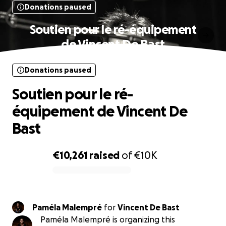
Donations paused
Soutien pour le ré-équipement
de Vincent De Bast
Donations paused
Soutien pour le ré-
équipement de Vincent De
Bast
€10,261
raised
of
€10K
0% complete
Paméla Malempré
for
Vincent De Bast
Paméla Malempré is organizing this