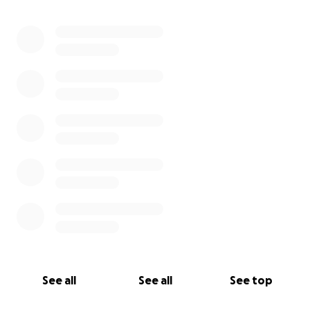
qui ne couvre même pas une table de mixage !
0% complete
Attention : pour participer à la soirée du 30 janvier
au Marni, rendez-vous sur le site du Marni où
l’événement facebook, car en plus de participer à
la cagnotte, il faut s’inscrire en ligne pour garantir
votre place !
MERCI A TOUS.TES !
See all
See all
See top