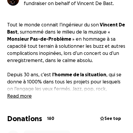
fundraiser on behalf of Vincent De Bast.
Tout le monde connait l’ingénieur du son
Vincent De
Bast
, surnommé dans le milieu de la musique «
Monsieur Pas-de-Problème
» en hommage à sa
capacité tout terrain à solutionner les buzz et autres
complications inopinées, lors d’un concert ou d’un
enregistrement, dans le calme absolu.
Depuis 30 ans, c’est
l’homme de la situation
, qui se
donne à 1000% dans tous les projets pour lesquels
on l’engage les yeux fermés. Jazz, pop, rock,
chanson, électro,… Tout l’intéresse.
Read more
Le cœur sur la main, il fait toujours l’extra mile et se
Donations
coupe en 4 pour les artistes avec lesquel.les il
160
See top
travaille, que vous soyez Gaël Faye ou Fifreline.
On le connaît aussi pour
son incroyable matériel
: sa