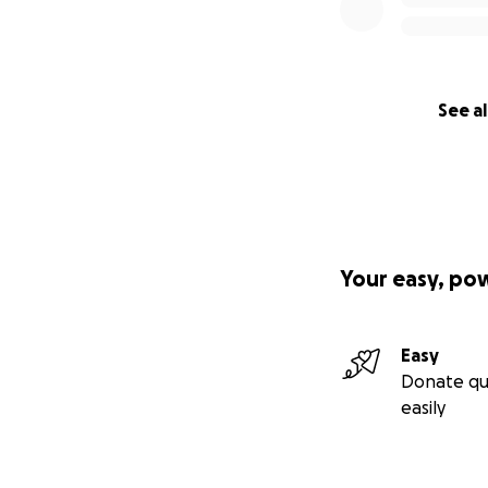
See al
Your easy, po
Easy
Donate qu
easily