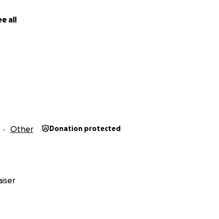
e all
Other
Donation protected
iser