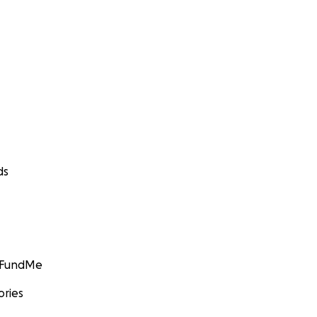
ds
GoFundMe
ories