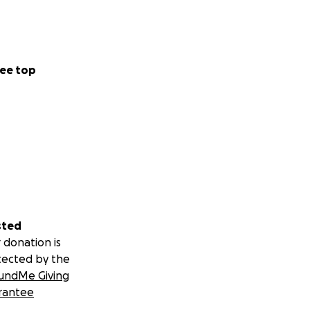
ee top
sted
 donation is
tected by the
undMe Giving
rantee