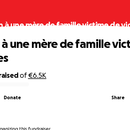
n à une mère de famille victime de vi
 à une mère de famille vic
es
raised
of
€6.5K
Donate
Share
rganizing this fundraiser.