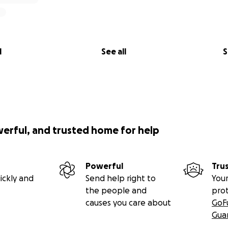
l
See all
S
werful, and trusted home for help
Powerful
Tru
ickly and
Send help right to
Your
the people and
pro
causes you care about
GoF
Gua