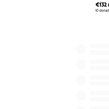
€132
10 donat
0% complete