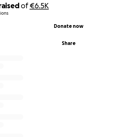
raised
of
€6.5K
ions
Donate now
Share