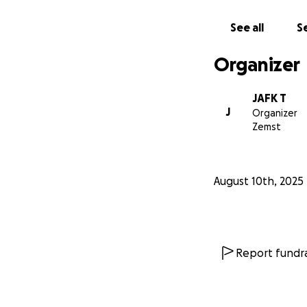
See all
Se
Organizer
JAFK T
J
Organizer
Zemst
August 10th, 2025
Report fundra