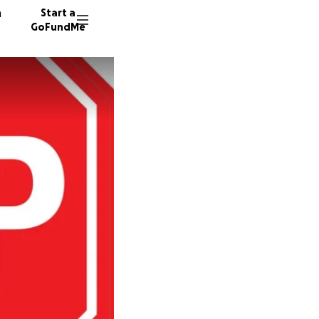
n
Start a
GoFundMe