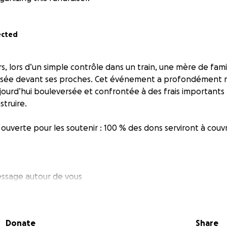
ected
urs, lors d’un simple contrôle dans un train, une mère de fami
sée devant ses proches. Cet événement a profondément ma
ujourd’hui bouleversée et confrontée à des frais importants
struire.
uverte pour les soutenir : 100 % des dons serviront à couvrir
essage autour de vous
re soutien à la famille
ue geste, chaque partage compte.
Donate
Share