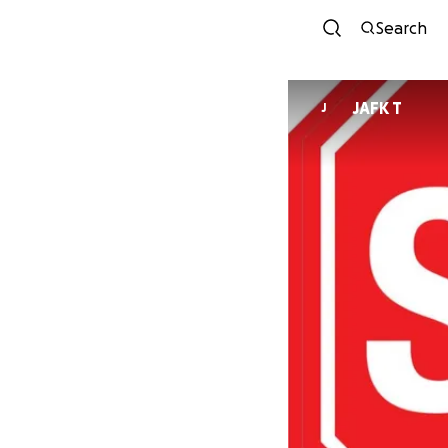
Search
JAFK T
J