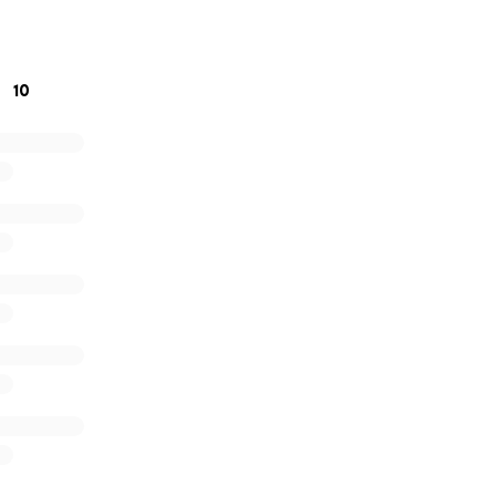
olidarité.
10