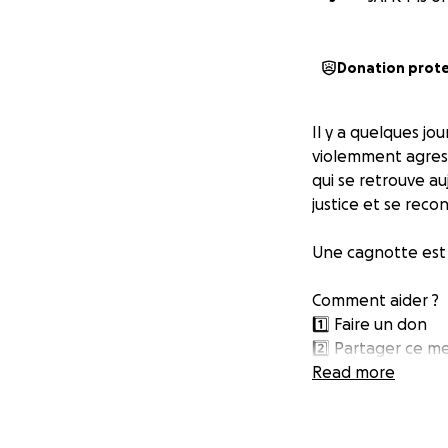
Donation prot
Il y a quelques jo
violemment agres
qui se retrouve a
justice et se recon
Une cagnotte est o
Comment aider ?
1️⃣ Faire un don
2️⃣ Partager ce m
3️⃣ Manifester vot
Read more
Chaque don, chaq