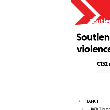
Soutie
Soutien
violenc
€132
0% complete
JAFK T
J
J
JAFK T is o