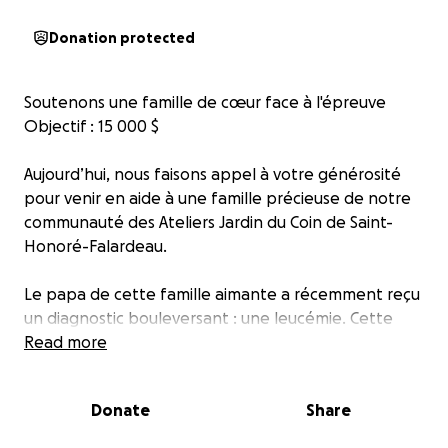
Donation protected
Soutenons une famille de cœur face à l'épreuve
Objectif : 15 000 $
Aujourd’hui, nous faisons appel à votre générosité
pour venir en aide à une famille précieuse de notre
communauté des Ateliers Jardin du Coin de Saint-
Honoré-Falardeau.
Le papa de cette famille aimante a récemment reçu
un diagnostic bouleversant : une leucémie. Cette
nouvelle douloureuse vient frapper un foyer déjà
Read more
profondément éprouvé.
Donate
Share
La maman, une femme inspirante, dévouée et
toujours présente pour les autres, est bien connue