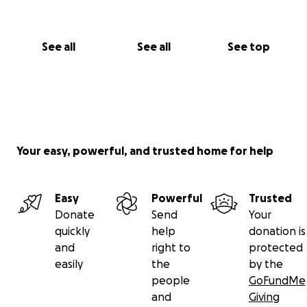
See all
See all
See top
Your easy, powerful, and trusted home for help
Easy
Powerful
Trusted
Donate
Send
Your
quickly
help
donation is
and
right to
protected
easily
the
by the
people
GoFundMe
and
Giving