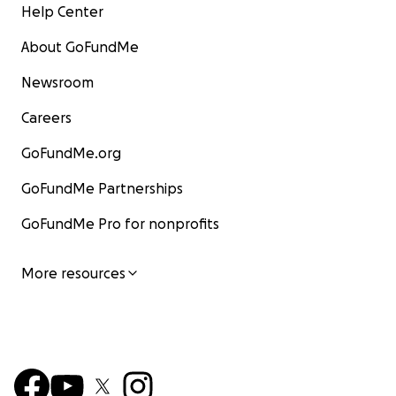
Help Center
About GoFundMe
Newsroom
Careers
GoFundMe.org
GoFundMe Partnerships
GoFundMe Pro for nonprofits
More resources