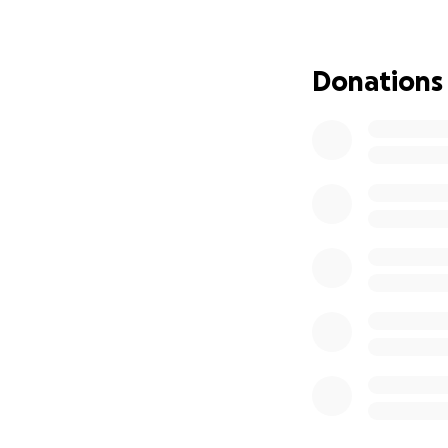
traitements inten
l’avenir. Il n’est
compter sur ses 
Donations
Cette levée de fon
Déplacements pou
Médicaments non 
Perte de revenus,
Soutien
Chaque don, petit
partage de cette
Merci de tout cœu
Ensemble, soyons 
sans se soucier du