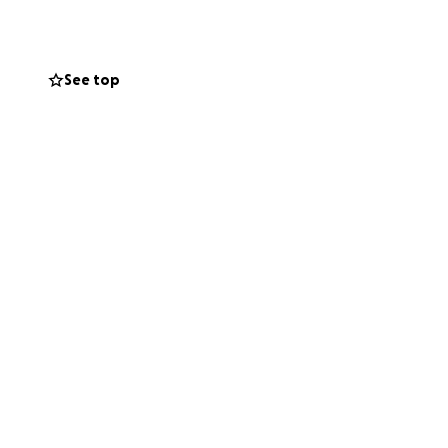
certitude quant à
 doit désormais
See top
a maladie :
r, un simple
sur son combat