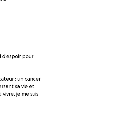
i d’espoir pour
tateur : un cancer
sant sa vie et
vivre, je me suis
l a toujours été là
le, avec des