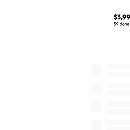
$3,9
59 dona
0% complete