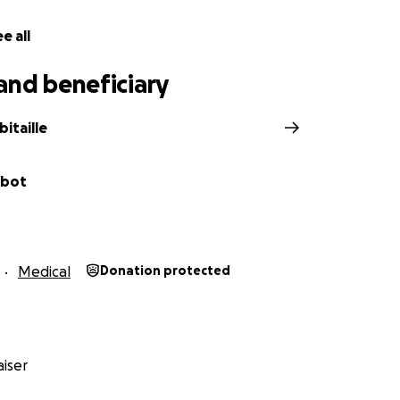
e all
and beneficiary
bitaille
abot
Medical
Donation protected
iser