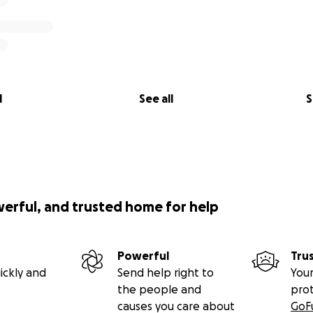
l
See all
S
werful, and trusted home for help
Powerful
Tru
ickly and
Send help right to
Your
the people and
pro
causes you care about
GoF