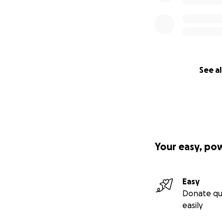
See al
Your easy, po
Easy
Donate qu
easily