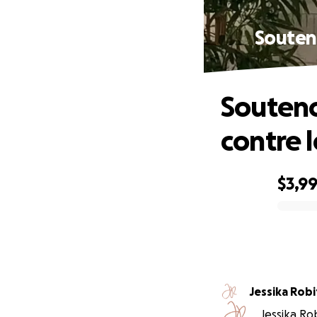
Souten
Souteno
contre 
$3,9
0% complete
Jessika Robi
Jessika Rob