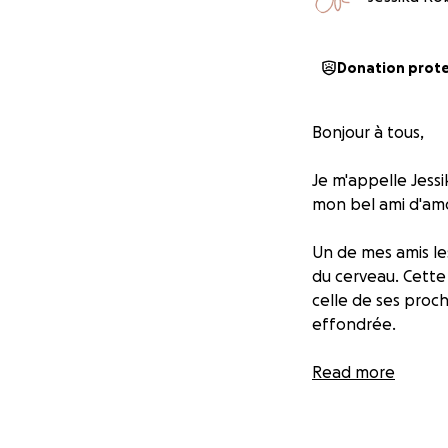
Donation prot
Bonjour à tous,
Je m'appelle Jessi
mon bel ami d'am
Un de mes amis le
du cerveau. Cette
celle de ses proch
effondrée.
Pascal est une per
Read more
pour nous, tout l
Aujourd’hui, c’est 