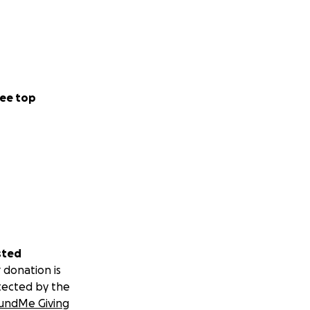
ee top
sted
 donation is
tected by the
undMe Giving