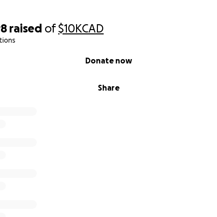
98
raised
of
$10K
CAD
tions
Donate now
Share