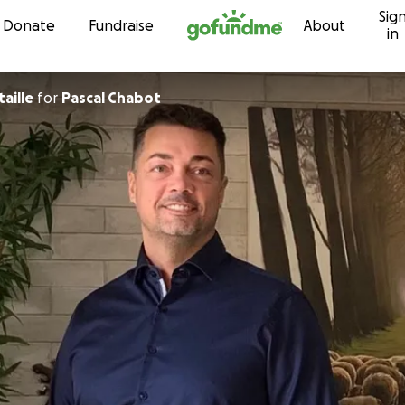
Sig
Skip to content
Donate
Fundraise
About
in
taille
for
Pascal Chabot