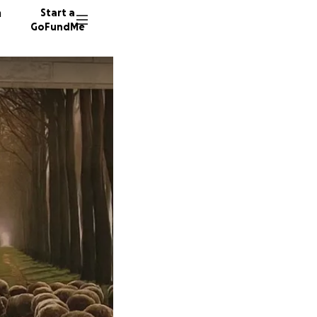
n
Start a
GoFundMe