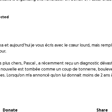
ected
ka et aujourd’hui je vous écris avec le cœur lourd, mais rempl
our.
s plus chers, Pascal , a récemment reçu un diagnostic dévas
 nouvelle est tombée comme un coup de tonnerre, boulever
es. Lorsqu'on m'a annoncé qu'on lui donnait moins de 2 ans à 
sonne lumineuse et généreuse, toujours là pour les autres. I
e temps.
Donate
Share
à notre tour d’être là pour lui. Il fait face à un combat diffici