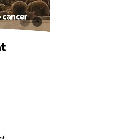
 cancer
t
ot.