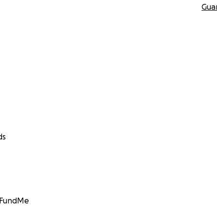
Gua
ds
GoFundMe