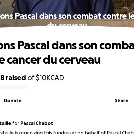
ons Pascal dans son combat contre le
du cerveau
ns Pascal dans son comba
le cancer du cerveau
98
raised
of
$10K
CAD
Donate
Share
taille
for
Pascal Chabot
itaille is organizing this fundraiser on behalf of Pascal Chab