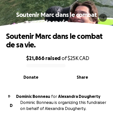
Soutenir Marc dans le combat
de sa vie.
Soutenir Marc dans le combat
de sa vie.
$21,866
raised
of
$25K
CAD
0% complete
Donate
Share
Dominic Bonneau
for
Alexandra Dougherty
D
Dominic Bonneau is organizing this fundraiser
D
on behalf of Alexandra Dougherty.