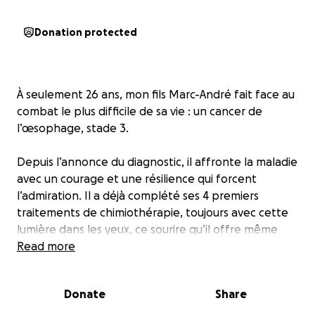
Donation protected
À seulement 26 ans, mon fils Marc-André fait face au
combat le plus difficile de sa vie : un cancer de
l’œsophage, stade 3.
Depuis l’annonce du diagnostic, il affronte la maladie
avec un courage et une résilience qui forcent
l’admiration. Il a déjà complété ses 4 premiers
traitements de chimiothérapie, toujours avec cette
lumière dans les yeux, ce sourire qu’il offre même
dans les moments les plus sombres.
Read more
Marc-André, c’est un être lumineux, profondément
Donate
Share
humain, généreux, toujours présent pour les autres.
Aujourd’hui, c’est à notre tour d’être là pour lui.