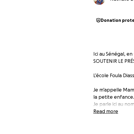
Donation prot
Ici au Sénégal, en
SOUTENIR LE PRÉS
L’école Foula Dias
Je m’appelle Mama
la petite enfance
Je parle ici au n
également au nom
Read more
mobilisation autou
Batara.
Depuis 2021, j’ai