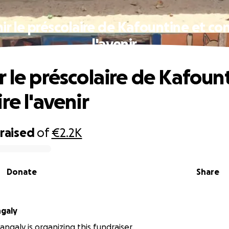
ir le préscolaire de Kafountine et con
l'avenir
r le préscolaire de Kafoun
re l'avenir
raised
of
€2.2K
Donate
Share
ngaly
angaly is organizing this fundraiser.