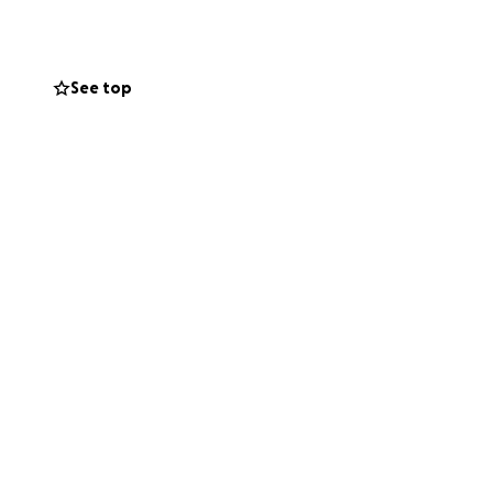
ronge : l’avenir
See top
t déjà du soutien
tier Batara, qui
 des défis et des
s à l’éducation
contribuer