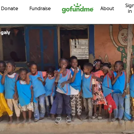
Sig
Skip to content
Donate
Fundraise
About
in
ngaly