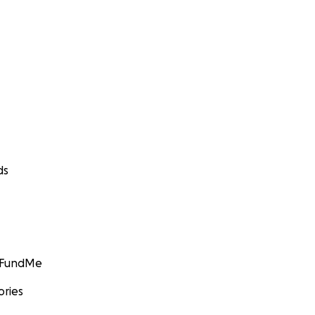
ds
GoFundMe
ories