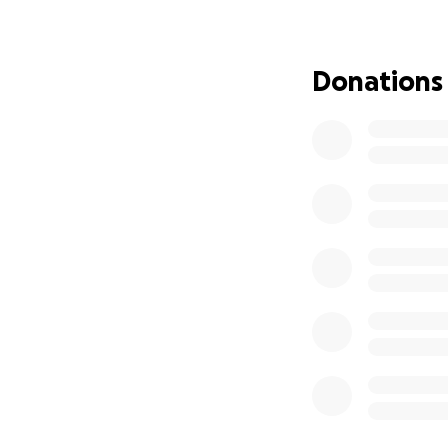
quartier Batara.
Aujourd’hui, même 
Donations
des écoles présco
Parmi les cinq éco
d’ONG ou de partic
Mais il y a surtou
n’a à ce jour aucu
C’est une école qu
espoirs du préscol
Pourquoi c’est Esse
Ces écoles accueil
faute de places da
Elles permettent 