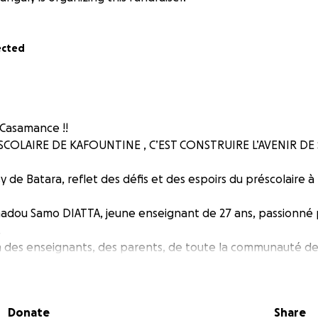
ected
 Casamance !!
COLAIRE DE KAFOUNTINE , C’EST CONSTRUIRE L’AVENIR DE SE
sy de Batara, reflet des défis et des espoirs du préscolaire 
dou Samo DIATTA, jeune enseignant de 27 ans, passionné p
.
om des enseignants, des parents, de toute la communauté de
 de Nathalie DANGALY qui m’accompagne dans cette dém
r des besoins du préscolaire, en particulier de la petite éco
Donate
Share
 commencé ma carrière dans de petites écoles privées, nota