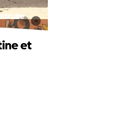
struire
tine et