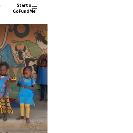
n
Start a
GoFundMe