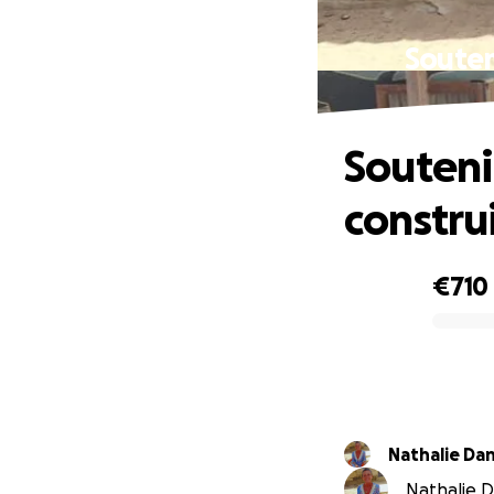
Souten
Souteni
construi
€710
0% complete
Nathalie Da
Nathalie D