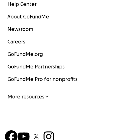
Help Center
About GoFundMe
Newsroom
Careers
GoFundMe.org
GoFundMe Partnerships
GoFundMe Pro for nonprofits
More resources