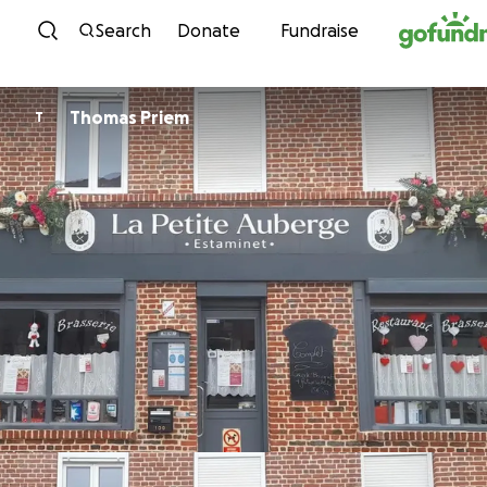
Skip to content
Search
Donate
Fundraise
Thomas Priem
T