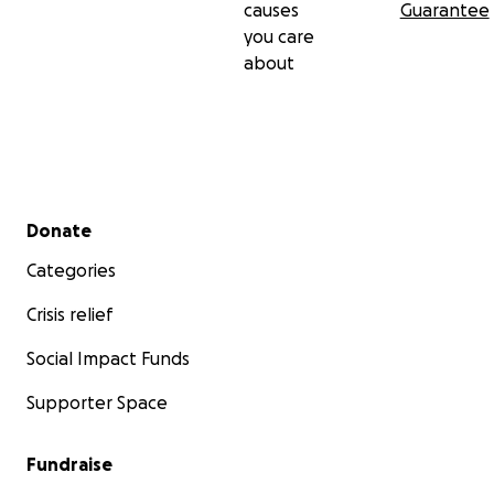
causes
Guarantee
you care
about
Secondary menu
Donate
Categories
Crisis relief
Social Impact Funds
Supporter Space
Fundraise