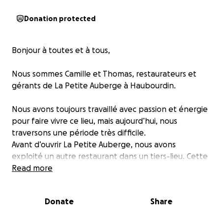
Donation protected
Bonjour à toutes et à tous,
Nous sommes Camille et Thomas, restaurateurs et
gérants de La Petite Auberge à Haubourdin.
Nous avons toujours travaillé avec passion et énergie
pour faire vivre ce lieu, mais aujourd’hui, nous
traversons une période très difficile.
Avant d’ouvrir La Petite Auberge, nous avons
exploité un autre restaurant dans un tiers-lieu. Cette
première expérience entrepreneuriale s’est faite
Read more
dans un cadre contractuel très instable.
Malheureusement, cette situation a engendré une
Donate
Share
dette importante de 5 760 €, liée à des loyers
impayés dans les derniers mois. Le cercle vicieux s’est