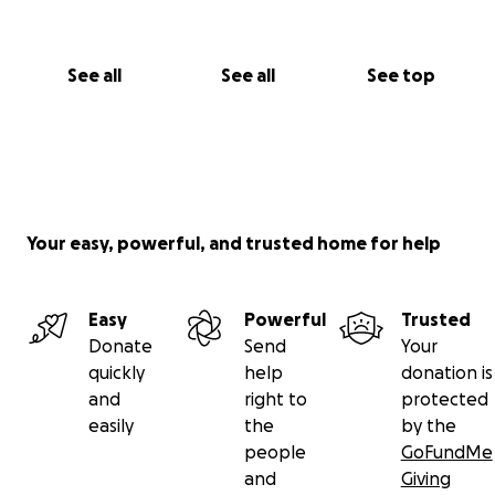
See all
See all
See top
Your easy, powerful, and trusted home for help
Easy
Powerful
Trusted
Donate
Send
Your
quickly
help
donation is
and
right to
protected
easily
the
by the
people
GoFundMe
and
Giving