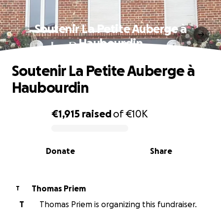
Soutenir La Petite Auberge à
Haubourdin
Soutenir La Petite Auberge à
Haubourdin
€1,915
raised
of
€10K
0% complete
Donate
Share
Thomas Priem
T
T
Thomas Priem is organizing this fundraiser.