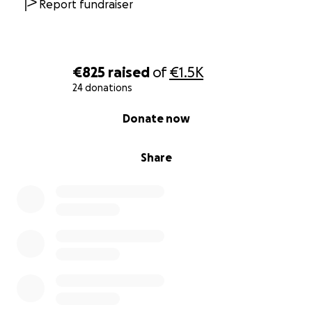
Report fundraiser
la comunicazione e la promozione del festival
sia digitale che cartacea
€825
raised
of
€1.5K
Perché donare?
24 donations
Sostenere VIVACISSIMO significa contribuire a:
0% complete
Donate now
portare la grande musica nei piccoli borghi;
Share
valorizzare il patrimonio culturale del Molise;
sostenere giovani talenti e artisti internazionali;
creare un evento aperto, inclusivo e capace di
unire le persone attraverso la musica.
Non importa l'importo della tua donazione: anche il
più piccolo contributo può fare la differenza.