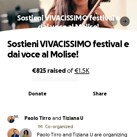
Sostieni VIVACISSIMO festival e
dai voce al Molise!
Sostieni VIVACISSIMO festival e
dai voce al Molise!
€825
raised
of
€1.5K
0% complete
Donate
Share
Paolo Tirro
and
Tiziana U
Co-organized
Paolo Tirro and Tiziana U are organizing