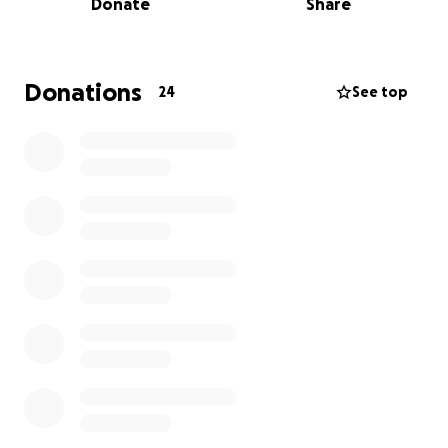
Donate
Share
Ciao! Sono Paolo Tirro, Direttore Artistico di
VIVACISSIMO festival.
Donations
24
See top
Quando abbiamo fondato VIVACISSIMO, il nostro
sogno era semplice: dimostrare che anche un
piccolo borgo può diventare il palcoscenico di
esperienze culturali di respiro internazionale.
Negli anni il festival è cresciuto, accogliendo musicisti
provenienti da tutto il mondo e coinvolgendo un
pubblico sempre più numeroso. Oggi vogliamo
continuare questo percorso, offrendo concerti,
incontri, masterclass e iniziative che
valorizzano non
solo la musica, ma anche il patrimonio storico,
artistico e umano del Molise.
Crediamo che la cultura possa essere un motore di
sviluppo per il territorio, capace di creare relazioni,