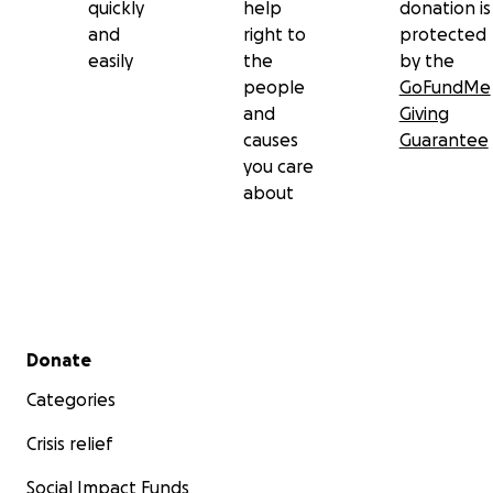
quickly
help
donation is
and
right to
protected
easily
the
by the
people
GoFundMe
and
Giving
causes
Guarantee
you care
about
Secondary menu
Donate
Categories
Crisis relief
Social Impact Funds